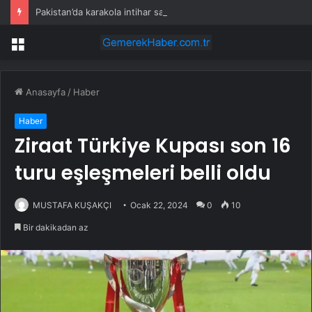
Pakistan’da karakola intihar saldırısı; 7 ölü, 15 yaralı
Menü
Anasayfa
/
Haber
Haber
Ziraat Türkiye Kupası son 16
turu eşleşmeleri belli oldu
MUSTAFA KUŞAKÇI
Ocak 22, 2024
0
10
Bir dakikadan az