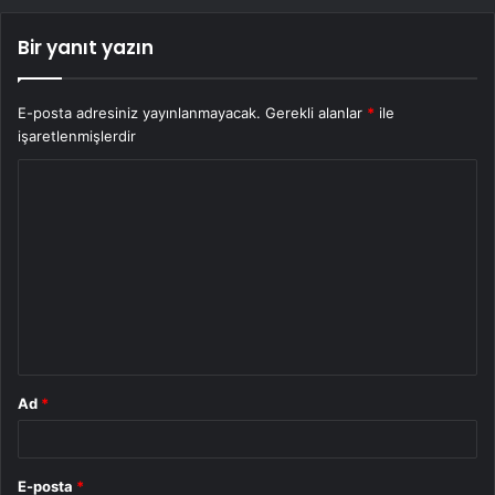
Bir yanıt yazın
E-posta adresiniz yayınlanmayacak.
Gerekli alanlar
*
ile
işaretlenmişlerdir
Y
o
r
u
m
*
Ad
*
E-posta
*