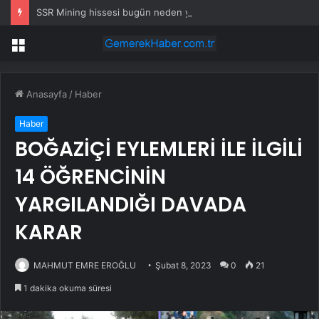
SSR Mining hissesi bugün neden yükseliyor?
Menü
Anasayfa
/
Haber
Haber
BOĞAZİÇİ EYLEMLERİ İLE İLGİLİ
14 ÖĞRENCİNİN
YARGILANDIĞI DAVADA
KARAR
MAHMUT EMRE EROĞLU
Şubat 8, 2023
0
21
1 dakika okuma süresi