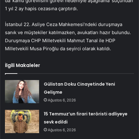
da ‘kamu görevlisini görevi nedeniyle aşağılama’ suçundan
1 yıl 2 ay hapis cezasına çarptırdı.
İstanbul 22. Asliye Ceza Mahkemesi’ndeki duruşmaya
sanık ve müştekiler katılmazken, avukatları hazır bulundu.
Duruşmaya CHP Milletvekili Mahmut Tanal ile HDP
Milletvekili Musa Piroğlu da seyirci olarak katıldı.
İlgili Makaleler
Gülistan Doku Cinayetinde Yeni
Gelişme
Ağustos 6, 2026
15 Temmuz’un firari teröristi adliyeye
sevk edildi
Ağustos 6, 2026