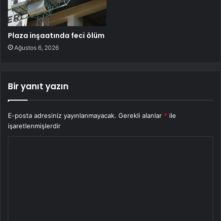
Plaza inşaatında feci ölüm
Ağustos 6, 2026
Bir yanıt yazın
E-posta adresiniz yayınlanmayacak.
Gerekli alanlar
*
ile
işaretlenmişlerdir
Y
o
r
u
m
*