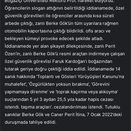
Boğaziçi Üniversitesi Rektörü Prof. hareket ediyordu.
Öğrencilerin slogan attığının belirtildiği iddianamede, özel
güvenlik görevlileri ile öğrenciler arasında kısa süreli
arbede çıktığı, zanlı Berke Gök’ün tüm uyarılara rağmen
otomobilin kaportasına çıktığı bildirildi. ofis aracı ve
bekleyen kümeyi provoke edecek şekilde atladı.
İddianamede yer alan şikayet dilekçesinde, zanlı Perit
Özen’in, zanlı Berke Gök’ü resmi araçtan indirmeye çalışan
özel güvenlik görevlisi Faruk Kardoğan’ı boğazından
tutarak geriye doğru çektiği iddia edildi. İddianamede 14
sanık hakkında ‘Toplantı ve Gösteri Yürüyüşleri Kanunu’na
muhalefet’, ‘Özgürlükten yoksun bırakma’, ‘Görevini
yapmamaya direnme’ ve ‘toprak kaçırma veya alıkoyma’
suçlarından 5 yıl 3 aydan 25,5 yıla kadar hapis cezası
istendi. taşıma araçları’. cezalandırılması istendi. Tutuklu
sanıklar Berke Gök ve Caner Perit İtina, 7 Ocak 2022’deki
duruşmada tahliye edildi.