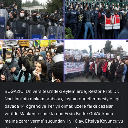
BOĞAZİÇİ Üniversitesi’ndeki eylemlerde, Rektör Prof. Dr.
Naci İnci’nin makam arabası çıkışının engellenmesiyle ilgili
davada 14 öğrenciye 1’er yıl olmak üzere farklı cezalar
verildi. Mahkeme sanıklardan Ersin Berke Gök’ü ‘kamu
malına zarar verme’ suçundan 1 yıl 6 ay, Eftelya Koyuncu’yu