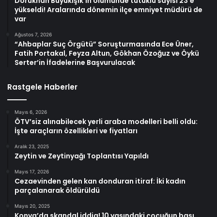
Dorukhan Büyükışık’ın ölümünde tutuklu sayısı 23’e
yükseldi! Aralarında dönemin ilçe emniyet müdürü de
var
Ağustos 7, 2026
“Ahbaplar Suç Örgütü” Soruşturmasında Ece Üner,
Fatih Portakal, Feyza Altun, Gökhan Özoğuz ve Öykü
Serter’in İfadelerine Başvurulacak
Rastgele Haberler
Mayıs 6, 2026
ÖTV’siz alınabilecek yerli araba modelleri belli oldu:
İşte araçların özellikleri ve fiyatları
Aralık 23, 2025
Zeytin ve Zeytinyağı Toplantısı Yapıldı
Mayıs 17, 2026
Cezaevinden gelen kan donduran itiraf: İki kadın
parçalanarak öldürüldü
Mayıs 20, 2025
Konya’da skandal iddia! 10 yaşındaki çocuğun başı