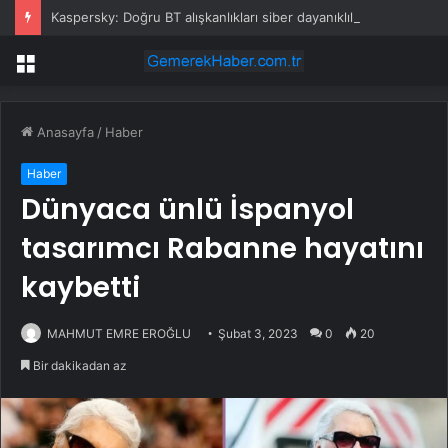
Kaspersky: Doğru BT alışkanlıkları siber dayanıklılığı güçlendiriyor
Menü
Anasayfa
/
Haber
Haber
Dünyaca ünlü İspanyol
tasarımcı Rabanne hayatını
kaybetti
MAHMUT EMRE EROĞLU
Şubat 3, 2023
0
20
Bir dakikadan az