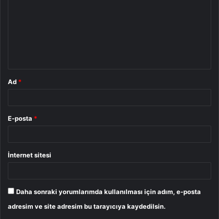
r
u
m
*
Ad
*
E-posta
*
İnternet sitesi
Daha sonraki yorumlarımda kullanılması için adım, e-posta
adresim ve site adresim bu tarayıcıya kaydedilsin.