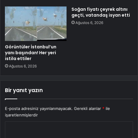
Soğan fiyatı çeyrek altını
geçti, vatandaş isyan etti
Ağustos 6, 2026
Görüntüler İstanbul’un
yanı başından! Her yeri
istila ettiler
Ağustos 6, 2026
Bir yanıt yazın
E-posta adresiniz yayınlanmayacak.
Gerekli alanlar
*
ile
işaretlenmişlerdir
Y
o