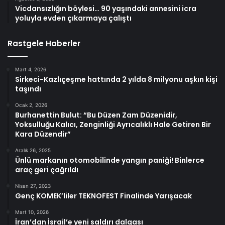
Vicdansızlığın böylesi… 90 yaşındaki annesini icra
yoluyla evden çıkarmaya çalıştı
Rastgele Haberler
Mart 4, 2026
Sirkeci-Kazlıçeşme hattında 2 yılda 8 milyonu aşkın kişi
taşındı
Ocak 2, 2026
Burhanettin Bulut: “Bu Düzen Zam Düzenidir,
Yoksulluğu Kalıcı, Zenginliği Ayrıcalıklı Hale Getiren Bir
Kara Düzendir”
Aralık 26, 2025
Ünlü markanın otomobilinde yangın paniği! Binlerce
araç geri çağrıldı
Nisan 27, 2023
Genç KOMEK’liler TEKNOFEST Finalinde Yarışacak
Mart 10, 2026
İran’dan İsrail’e yeni saldırı dalgası