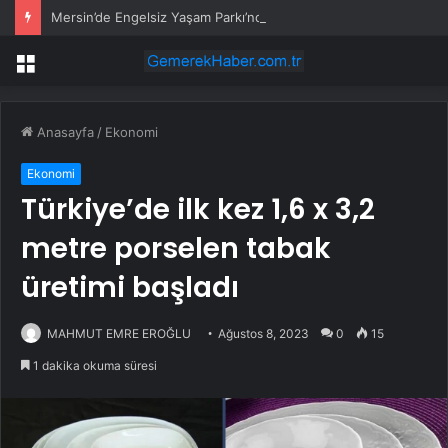
Mersin’de Engelsiz Yaşam Parkı’nda açık hava sinema keyfi
Menü
Anasayfa
/
Ekonomi
Ekonomi
Türkiye’de ilk kez 1,6 x 3,2
metre porselen tabak
üretimi başladı
MAHMUT EMRE EROĞLU
Ağustos 8, 2023
0
15
1 dakika okuma süresi