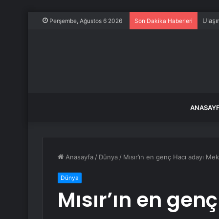
Ulaşı
Perşembe, Ağustos 6 2026
Son Dakika Haberleri
ANASAY
Anasayfa
/
Dünya
/
Mısır’ın en genç Hacı adayı Mek
Dünya
Mısır’ın en gen