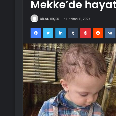
Mekke’de hayatı
DİLAN BİÇER
Haziran 11, 2024
Facebook
Twitter
LinkedIn
Tumblr
Pinterest
Reddit