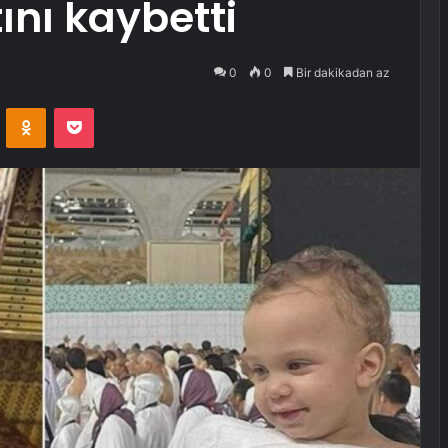
nı kaybetti
0
0
Bir dakikadan az
VKontakte
Odnoklassniki
Pocket