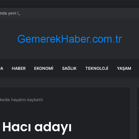
mda yeni bir dönem başlatacaklar: 5 bin yeni köprü inşa etme kararı aldıl
FA
HABER
EKONOMI
SAĞLIK
TEKNOLOJI
YAŞAM
ke’de hayatını kaybetti
ç Hacı adayı