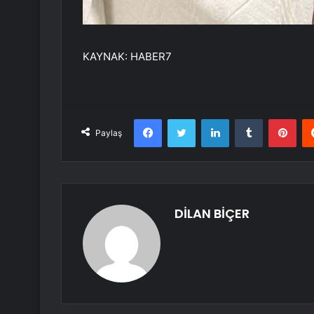
KAYNAK:
HABER7
Facebook
Twitter
LinkedIn
Tumblr
Pint
Paylaş
DİLAN BİÇER