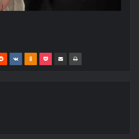
erest
Reddit
VKontakte
Odnoklassniki
Pocket
E-Posta ile paylaş
Yazdır