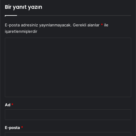
Bir yanıt yazın
E-posta adresiniz yayınlanmayacak.
Gerekli alanlar
*
ile
işaretlenmişlerdir
Y
o
r
u
m
*
Ad
*
E-posta
*