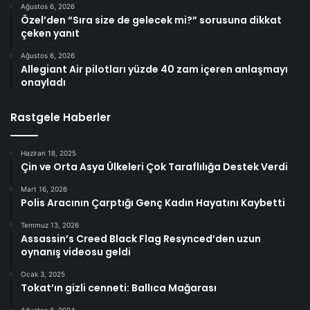
Ağustos 6, 2026
Özel’den “Sıra size de gelecek mi?” sorusuna dikkat
çeken yanıt
Ağustos 6, 2026
Allegiant Air pilotları yüzde 40 zam içeren anlaşmayı
onayladı
Rastgele Haberler
Haziran 18, 2025
Çin ve Orta Asya Ülkeleri Çok Taraflılığa Destek Verdi
Mart 16, 2026
Polis Aracının Çarptığı Genç Kadın Hayatını Kaybetti
Temmuz 13, 2026
Assassin’s Creed Black Flag Resynced’den uzun
oynanış videosu geldi
Ocak 3, 2025
Tokat’ın gizli cenneti: Ballıca Mağarası