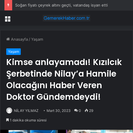
Soğan fiyatı çeyrek altını geçti, vatandaş isyan etti
Menü
Anasayfa
/
Yaşam
Yaşam
Kimse anlayamadı! Kızılcık
Şerbetinde Nilay’a Hamile
Olacağını Haber Veren
Doktor Gündemdeydi!
NİLAY YILMAZ
Mart 30, 2023
0
29
1 dakika okuma süresi