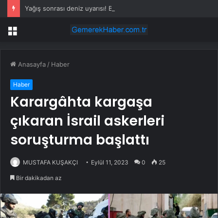
Yağış sonrası deniz uyarısı! Bulanık ve kötü kokulu suda yüzmeyin
Menü
Anasayfa
/
Haber
Haber
Karargâhta kargaşa
çıkaran İsrail askerleri
soruşturma başlattı
MUSTAFA KUŞAKÇI
Eylül 11, 2023
0
25
Bir dakikadan az