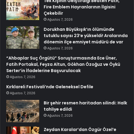
Tek Kişinin Gelştirdiği Beaten Path,
Fire Emblem Hayranlarının İlgisini
Çekebilir
Ağustos 7, 2026
Dorukhan Büyükışık’ın ölümünde
tutuklu sayısı 23’e yükseldi! Aralarında
dönemin ilçe emniyet müdürü de var
Ağustos 7, 2026
“Ahbaplar Suç Örgütü” Soruşturmasında Ece Üner,
Fatih Portakal, Feyza Altun, Gökhan Özoğuz ve Öykü
Serter’in İfadelerine Başvurulacak
Ağustos 7, 2026
Kırklareli Festivali’nde Geleneksel Defile
Ağustos 7, 2026
Bir şehir resmen haritadan silindi: Halk
tahliye edildi
Ağustos 7, 2026
Zeydan Karalar’dan Özgür Özel’e