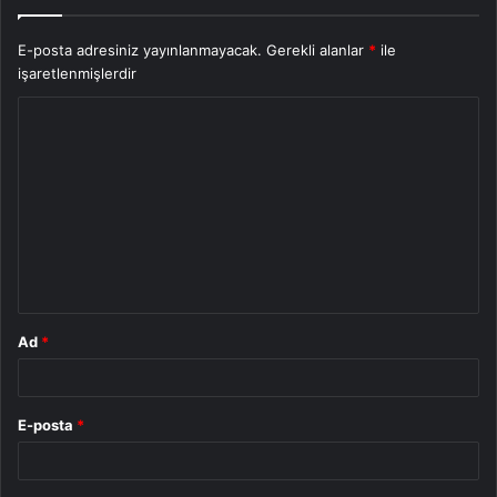
E-posta adresiniz yayınlanmayacak.
Gerekli alanlar
*
ile
işaretlenmişlerdir
Y
o
r
u
m
*
Ad
*
E-posta
*