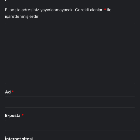
E-posta adresiniz yayınlanmayacak.
Gerekli alanlar
*
ile
işaretlenmişlerdir
Y
o
r
u
m
*
Ad
*
E-posta
*
İnternet sitesi