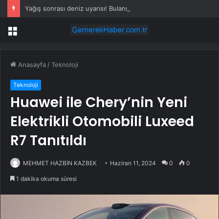
Yağış sonrası deniz uyarısı! Bulanık ve kötü kokulu suda yüzmeyin
Menü
Anasayfa
/
Teknoloji
Teknoloji
Huawei ile Chery’nin Yeni
Elektrikli Otomobili Luxeed
R7 Tanıtıldı
MEHMET HAZBİN KAZBEK
Haziran 11, 2024
0
0
1 dakika okuma süresi