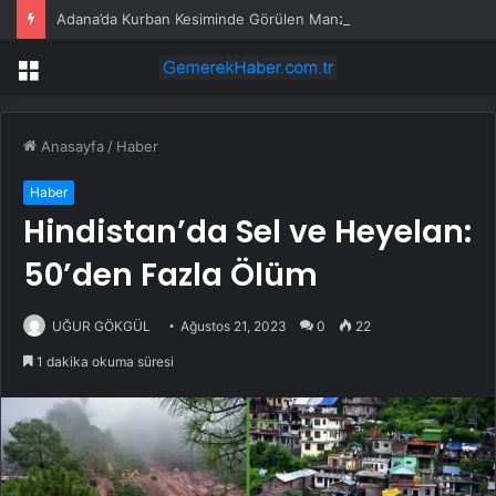
Adana’da Kurban Kesiminde Görülen Manzaralar
Menü
Anasayfa
/
Haber
Haber
Hindistan’da Sel ve Heyelan:
50’den Fazla Ölüm
UĞUR GÖKGÜL
Ağustos 21, 2023
0
22
1 dakika okuma süresi