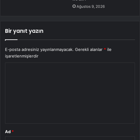
Ağustos 9, 2026
Bir yanıt yazın
E-posta adresiniz yayınlanmayacak.
Gerekli alanlar
*
ile
işaretlenmişlerdir
Y
o
r
u
m
*
Ad
*