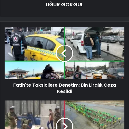
UĞUR GÖKGÜL
Fatih'te Taksicilere Denetim: Bin Liralık Ceza
Kesildi