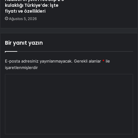
kulaklığı Türkiye’de: İşte
fiyatı ve özellikleri
Ağustos 5, 2026
Bir yanıt yazın
E-posta adresiniz yayınlanmayacak.
Gerekli alanlar
*
ile
işaretlenmişlerdir
Y
o
r
u
m
*