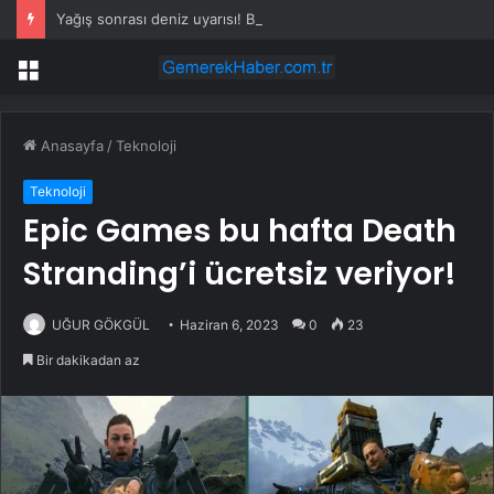
Yağış sonrası deniz uyarısı! Bulanık ve kötü kokulu suda yüzmeyin
Menü
Anasayfa
/
Teknoloji
Teknoloji
Epic Games bu hafta Death
Stranding’i ücretsiz veriyor!
UĞUR GÖKGÜL
Haziran 6, 2023
0
23
Bir dakikadan az