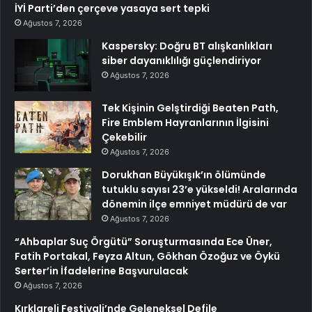
İYİ Parti’den çerçeve yasaya sert tepki
Ağustos 7, 2026
Kaspersky: Doğru BT alışkanlıkları
siber dayanıklılığı güçlendiriyor
Ağustos 7, 2026
Tek Kişinin Gelştirdiği Beaten Path,
Fire Emblem Hayranlarının İlgisini
Çekebilir
Ağustos 7, 2026
Dorukhan Büyükışık’ın ölümünde
tutuklu sayısı 23’e yükseldi! Aralarında
dönemin ilçe emniyet müdürü de var
Ağustos 7, 2026
“Ahbaplar Suç Örgütü” Soruşturmasında Ece Üner,
Fatih Portakal, Feyza Altun, Gökhan Özoğuz ve Öykü
Serter’in İfadelerine Başvurulacak
Ağustos 7, 2026
Kırklareli Festivali’nde Geleneksel Defile