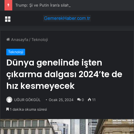
Trump: Şi ve Putin İran’a silah satmayacaklarını söyledi
Menü
Anasayfa
/
Teknoloji
Teknoloji
Dünya genelinde işten
çıkarma dalgası 2024’te de
hız kesmeyecek
UĞUR GÖKGÜL
Ocak 25, 2024
0
11
1 dakika okuma süresi