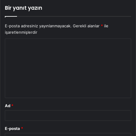
Bir yanıt yazın
E-posta adresiniz yayınlanmayacak.
Gerekli alanlar
*
ile
işaretlenmişlerdir
Y
o
r
u
m
*
Ad
*
E-posta
*