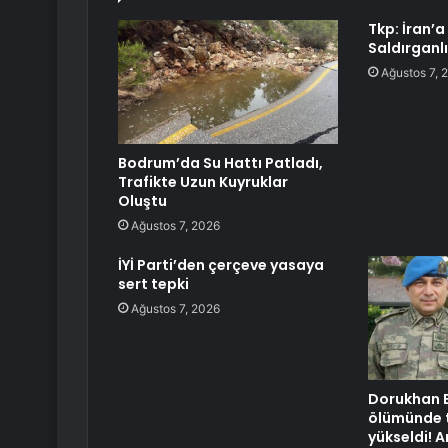
Tkp: İran’
Saldırganl
Ağustos 7, 
Bodrum’da Su Hattı Patladı,
Trafikte Uzun Kuyruklar
Oluştu
Ağustos 7, 2026
İYİ Parti’den çerçeve yasaya
sert tepki
Ağustos 7, 2026
Dorukhan B
ölümünde t
yükseldi! 