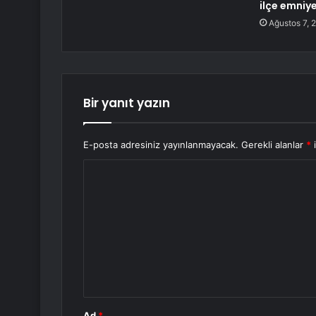
ilçe emniy
Ağustos 7, 
Bir yanıt yazın
E-posta adresiniz yayınlanmayacak.
Gerekli alanlar
*
i
Y
o
r
u
m
*
Ad
*