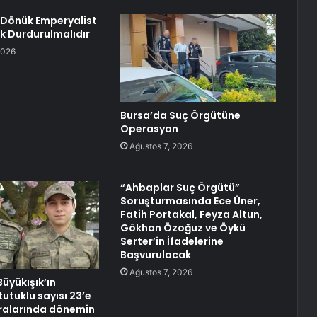
a Dönük Emperyalist
ık Durdurulmalıdır
2026
Bursa’da Suç Örgütüne
Operasyon
Ağustos 7, 2026
“Ahbaplar Suç Örgütü”
Soruşturmasında Ece Üner,
Fatih Portakal, Feyza Altun,
Gökhan Özoğuz ve Öykü
Serter’in İfadelerine
Başvurulacak
Ağustos 7, 2026
üyükışık’ın
utuklu sayısı 23’e
Aralarında dönemin