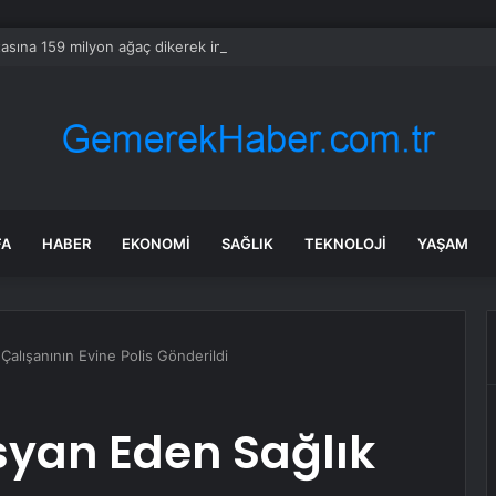
asına 159 milyon ağaç dikerek imkansızı başardılar
FA
HABER
EKONOMI
SAĞLIK
TEKNOLOJI
YAŞAM
Çalışanının Evine Polis Gönderildi
syan Eden Sağlık