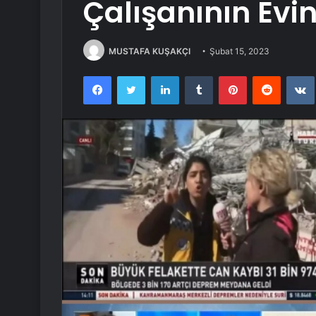
Çalışanının Evin
MUSTAFA KUŞAKÇI
Şubat 15, 2023
Facebook
Twitter
LinkedIn
Tumblr
Pinterest
Reddit