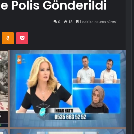
e Polis Gönderildi
0
18
1 dakika okuma süresi
VKontakte
Odnoklassniki
Pocket