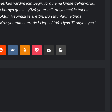
. Herkes yardım için bağırıyordu ama kimse gelmiyordu.
n buraya gelsin, yüzü yeter mi? Adıyaman’da tek bir
 yoktur. Hepimizi terk ettin. Bu sütunların altında
. Kriz yönetimi nerede? Hepsi öldü. Uyan Türkiye uyan.”
erest
Reddit
VKontakte
Odnoklassniki
Pocket
E-Posta ile paylaş
Yazdır