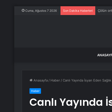
Çölün ort
Cuma, Ağustos 7 2026
Son Dakika Haberleri
ANASAY
Anasayfa
/
Haber
/
Canlı Yayında İsyan Eden Sağlık 
Haber
Canlı Yayında İ