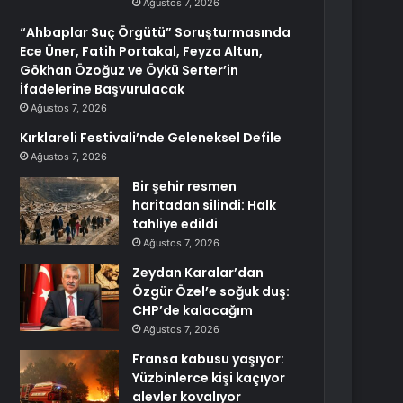
Ağustos 7, 2026
“Ahbaplar Suç Örgütü” Soruşturmasında
Ece Üner, Fatih Portakal, Feyza Altun,
Gökhan Özoğuz ve Öykü Serter’in
İfadelerine Başvurulacak
Ağustos 7, 2026
Kırklareli Festivali’nde Geleneksel Defile
Ağustos 7, 2026
Bir şehir resmen
haritadan silindi: Halk
tahliye edildi
Ağustos 7, 2026
Zeydan Karalar’dan
Özgür Özel’e soğuk duş:
CHP’de kalacağım
Ağustos 7, 2026
Fransa kabusu yaşıyor:
Yüzbinlerce kişi kaçıyor
alevler kovalıyor