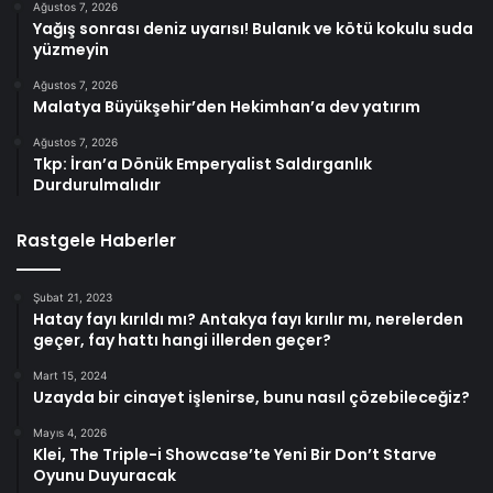
Ağustos 7, 2026
Yağış sonrası deniz uyarısı! Bulanık ve kötü kokulu suda
yüzmeyin
Ağustos 7, 2026
Malatya Büyükşehir’den Hekimhan’a dev yatırım
Ağustos 7, 2026
Tkp: İran’a Dönük Emperyalist Saldırganlık
Durdurulmalıdır
Rastgele Haberler
Şubat 21, 2023
Hatay fayı kırıldı mı? Antakya fayı kırılır mı, nerelerden
geçer, fay hattı hangi illerden geçer?
Mart 15, 2024
Uzayda bir cinayet işlenirse, bunu nasıl çözebileceğiz?
Mayıs 4, 2026
Klei, The Triple-i Showcase’te Yeni Bir Don’t Starve
Oyunu Duyuracak