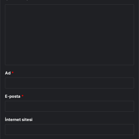
Y
o
r
u
m
*
Ad
*
E-posta
*
İnternet sitesi