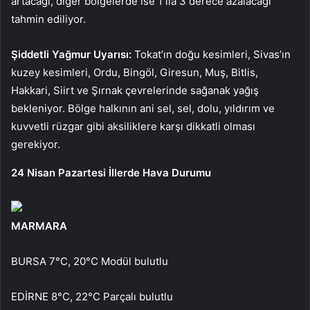
artacağı, diğer bölgelerde ise 1 ila 3 derece azalacağı
tahmin ediliyor.
Şiddetli Yağmur Uyarısı:
Tokat’ın doğu kesimleri, Sivas’ın
kuzey kesimleri, Ordu, Bingöl, Giresun, Muş, Bitlis,
Hakkari, Siirt ve Şırnak çevrelerinde sağanak yağış
bekleniyor. Bölge halkının ani sel, sel, dolu, yıldırım ve
kuvvetli rüzgar gibi aksiliklere karşı dikkatli olması
gerekiyor.
24 Nisan Pazartesi İllerde Hava Durumu
MARMARA
BURSA 7°C, 20°C Modül bulutlu
EDİRNE 8°C, 22°C Parçalı bulutlu