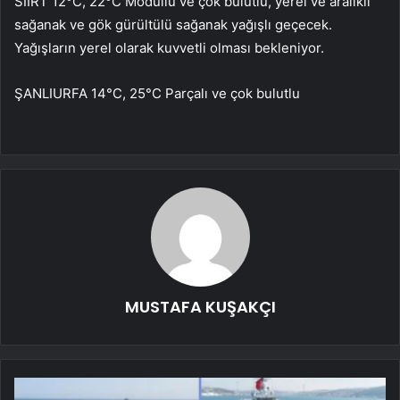
SİİRT 12°C, 22°C Modüllü ve çok bulutlu, yerel ve aralıklı
sağanak ve gök gürültülü sağanak yağışlı geçecek.
Yağışların yerel olarak kuvvetli olması bekleniyor.
ŞANLIURFA 14°C, 25°C Parçalı ve çok bulutlu
MUSTAFA KUŞAKÇI