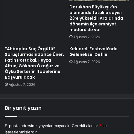
Dorukhan Büyükışık’ın
ölümünde tutuklu sayısı
23’e yükseldi! Aralarında
dönemin ilçe emniyet
müdürü de var
Ağustos 7, 2026
“Ahbaplar Suç Örgütü”
Kırklareli Festivali’nde
Soruşturmasında Ece Üner,
Geleneksel Defile
Fatih Portakal, Feyza
Ağustos 7, 2026
Altun, Gökhan Özoğuz ve
Öykü Serter’in İfadelerine
Başvurulacak
Ağustos 7, 2026
Bir yanıt yazın
E-posta adresiniz yayınlanmayacak.
Gerekli alanlar
*
ile
işaretlenmişlerdir