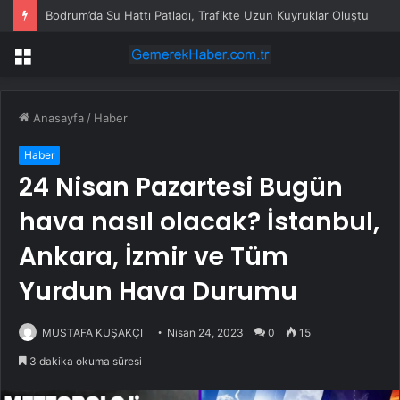
Bodrum’da Su Hattı Patladı, Trafikte Uzun Kuyruklar Oluştu
Menü
Anasayfa
/
Haber
Haber
24 Nisan Pazartesi Bugün
hava nasıl olacak? İstanbul,
Ankara, İzmir ve Tüm
Yurdun Hava Durumu
MUSTAFA KUŞAKÇI
Nisan 24, 2023
0
15
3 dakika okuma süresi