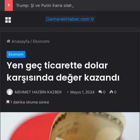
Trump: Şi ve Putin İran’a silah satmayacaklarını söyledi
Menü
Anasayfa
/
Ekonomi
Ekonomi
Yen geç ticarette dolar
karşısında değer kazandı
MEHMET HAZBİN KAZBEK
Mayıs 1, 2024
0
0
1 dakika okuma süresi