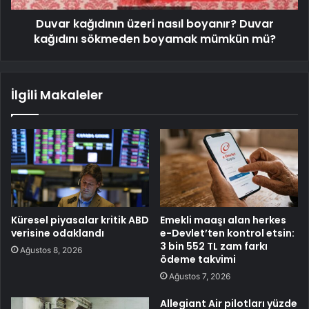
Duvar kağıdının üzeri nasıl boyanır? Duvar
kağıdını sökmeden boyamak mümkün mü?
İlgili Makaleler
Küresel piyasalar kritik ABD
Emekli maaşı alan herkes
verisine odaklandı
e-Devlet’ten kontrol etsin:
3 bin 552 TL zam farkı
Ağustos 8, 2026
ödeme takvimi
Ağustos 7, 2026
Allegiant Air pilotları yüzde