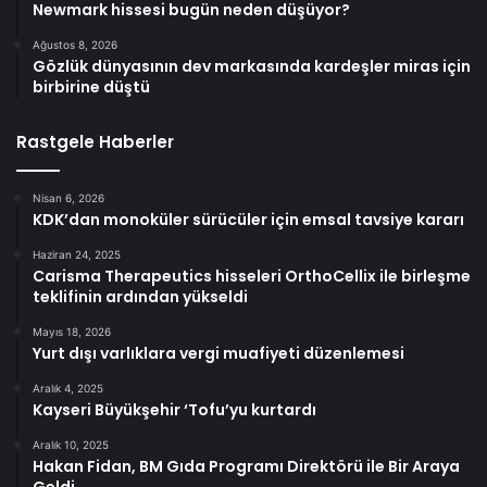
Newmark hissesi bugün neden düşüyor?
Ağustos 8, 2026
Gözlük dünyasının dev markasında kardeşler miras için
birbirine düştü
Rastgele Haberler
Nisan 6, 2026
KDK’dan monoküler sürücüler için emsal tavsiye kararı
Haziran 24, 2025
Carisma Therapeutics hisseleri OrthoCellix ile birleşme
teklifinin ardından yükseldi
Mayıs 18, 2026
Yurt dışı varlıklara vergi muafiyeti düzenlemesi
Aralık 4, 2025
Kayseri Büyükşehir ‘Tofu’yu kurtardı
Aralık 10, 2025
Hakan Fidan, BM Gıda Programı Direktörü ile Bir Araya
Geldi