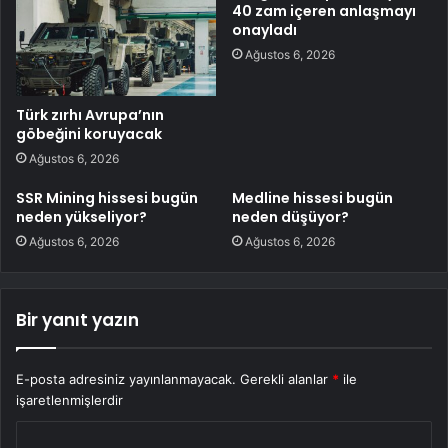
40 zam içeren anlaşmayı
onayladı
Ağustos 6, 2026
Türk zırhı Avrupa’nın
göbeğini koruyacak
Ağustos 6, 2026
SSR Mining hissesi bugün
Medline hissesi bugün
neden yükseliyor?
neden düşüyor?
Ağustos 6, 2026
Ağustos 6, 2026
Bir yanıt yazın
E-posta adresiniz yayınlanmayacak.
Gerekli alanlar
*
ile
işaretlenmişlerdir
Y