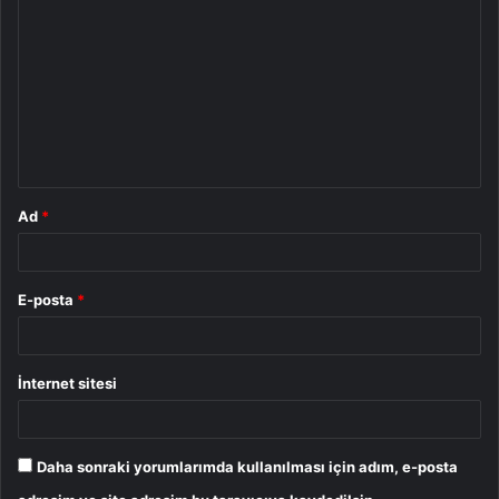
o
r
u
m
*
Ad
*
E-posta
*
İnternet sitesi
Daha sonraki yorumlarımda kullanılması için adım, e-posta