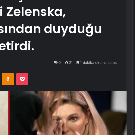
i Zelenska,
asından duyduğu
tirdi.
0
21
1 dakika okuma süresi
VKontakte
Odnoklassniki
Pocket