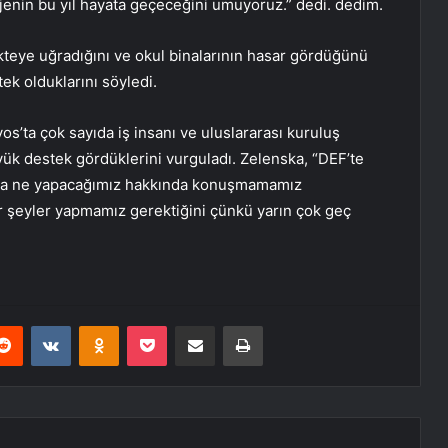
ojenin bu yıl hayata geçeceğini umuyoruz.” dedi. dedim.
kteye uğradığını ve okul binalarının hasar gördüğünü
ek olduklarını söyledi.
vos’ta çok sayıda iş insanı ve uluslararası kuruluş
yük destek gördüklerini vurguladı. Zelenska, “DEF’te
nra ne yapacağımız hakkında konuşmamamız
r şeyler yapmamız gerektiğini çünkü yarın çok geç
erest
Reddit
VKontakte
Odnoklassniki
Pocket
E-Posta ile paylaş
Yazdır