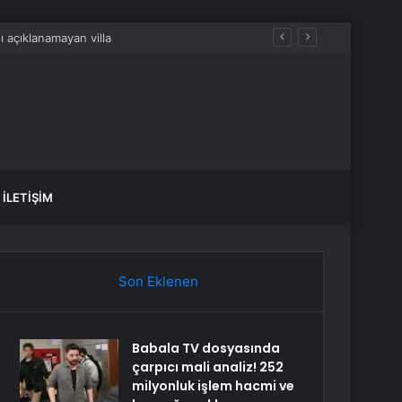
İLETIŞIM
Son Eklenen
Babala TV dosyasında
çarpıcı mali analiz! 252
milyonluk işlem hacmi ve