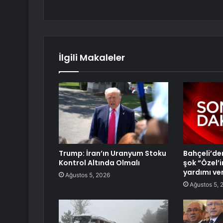
İlgili Makaleler
Trump: İran’ın Uranyum Stoku
Bahçeli’de
Kontrol Altında Olmalı
şok “Özel’i
yardımı ver
Ağustos 5, 2026
Ağustos 5, 