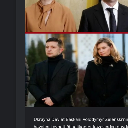
Ukrayna Devlet Başkanı Volodymyr Zelenski’nin 
hayatını kaybettiği helikopter kazasından duyd