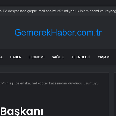
 inşaatında feci ölüm
FA
HABER
EKONOMI
SAĞLIK
TEKNOLOJI
YAŞAM
iy’nin eşi Zelenska, helikopter kazasından duyduğu üzüntüyü
 Başkanı