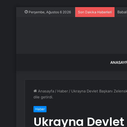
Plaza
Perşembe, Ağustos 6 2026
Son Dakika Haberleri
ANASAY
Anasayfa
/
Haber
/
Ukrayna Devlet Başkanı Zelensk
dile getirdi.
Haber
Ukrayna Devlet