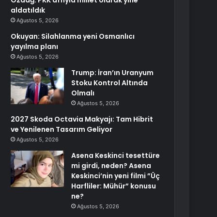
Özdağ: PKK affıyla millet olarak yine
aldatıldık
Ağustos 5, 2026
Okuyan: Silahlanma yeni Osmanlıcı
yayılma planı
Ağustos 5, 2026
Trump: İran’ın Uranyum
Stoku Kontrol Altında
Olmalı
Ağustos 5, 2026
2027 Skoda Octavia Makyajı: Tam Hibrit
ve Yenilenen Tasarım Geliyor
Ağustos 5, 2026
Asena Keskinci tesettüre
mi girdi, neden? Asena
Keskinci’nin yeni filmi ”Üç
Harfliler: Mühür” konusu
ne?
Ağustos 5, 2026