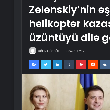
Zelenskiy’nin eş
helikopter kaz
üzüntüyü dile ge
UĞUR GÖKGÜL
Ocak 19, 2023
Facebook
Twitter
LinkedIn
Tumblr
Pinterest
Reddit