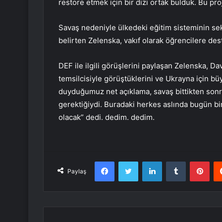
restore etmek için bir dizi ortak bulduk. Bu pr
Savaş nedeniyle ülkedeki eğitim sisteminin se
belirten Zelenska, vakıf olarak öğrencilere dest
DEF ile ilgili görüşlerini paylaşan Zelenska, Da
temsilcisiyle görüştüklerini ve Ukrayna için bü
duyduğumuz net açıklama, savaş bittikten so
gerektiğiydi. Buradaki herkes aslında bugün bi
olacak” dedi. dedim. dedim.
Facebook
Twitter
LinkedIn
Tumblr
Pint
Paylaş