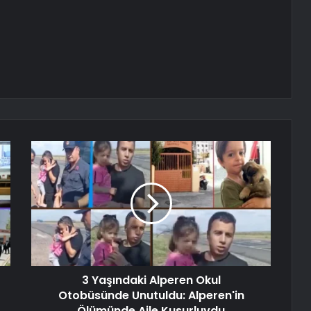
3 Yaşındaki Alperen Okul
Otobüsünde Unutuldu: Alperen'in
Ölümünde Aile Kusurluydu