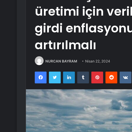
üretimi için ver
girdi enflasyon
artırılmalı
NURCAN BAYRAM
Nisan 22, 2024
Facebook
Twitter
LinkedIn
Tumblr
Pinterest
Reddit