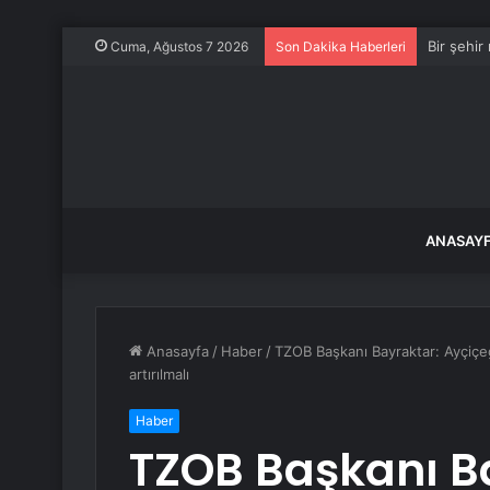
Bir şehir
Cuma, Ağustos 7 2026
Son Dakika Haberleri
ANASAY
Anasayfa
/
Haber
/
TZOB Başkanı Bayraktar: Ayçiçeğ
artırılmalı
Haber
TZOB Başkanı Ba