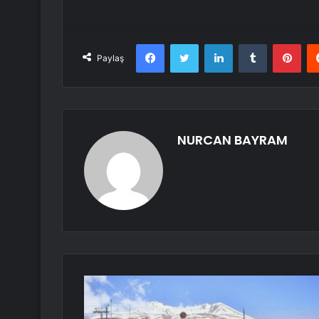
Facebook
Twitter
LinkedIn
Tumblr
Pint
Paylaş
NURCAN BAYRAM