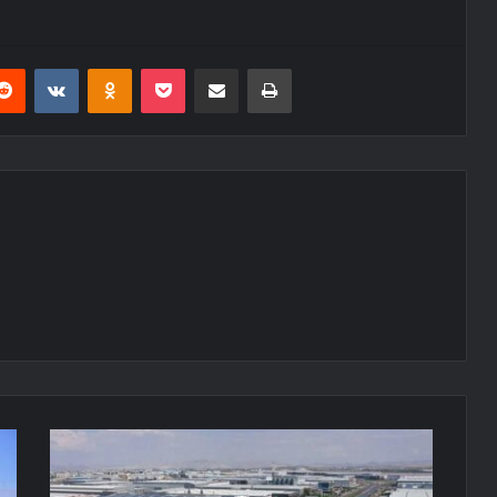
erest
Reddit
VKontakte
Odnoklassniki
Pocket
E-Posta ile paylaş
Yazdır