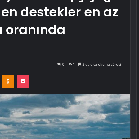
ilen destekler en az
u oranında
0
1
2 dakika okuma süresi
VKontakte
Odnoklassniki
Pocket