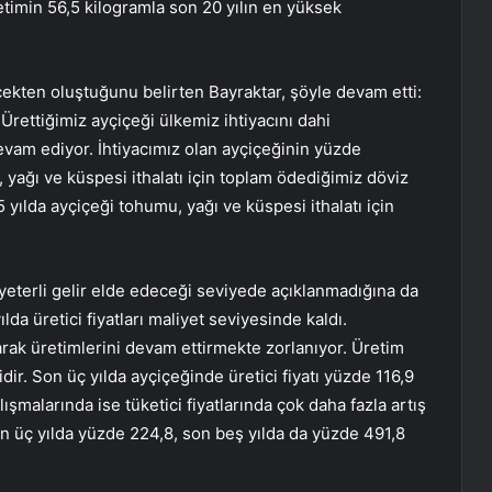
tüketimin 56,5 kilogramla son 20 yılın en yüksek
çekten oluştuğunu belirten Bayraktar, şöyle devam etti:
 Ürettiğimiz ayçiçeği ülkemiz ihtiyacını dahi
devam ediyor. İhtiyacımız olan ayçiçeğinin yüzde
u, yağı ve küspesi ithalatı için toplam ödediğimiz döviz
 yılda ayçiçeği tohumu, yağı ve küspesi ithalatı için
in yeterli gelir elde edeceği seviyede açıklanmadığına da
ılda üretici fiyatları maliyet seviyesinde kaldı.
yarak üretimlerini devam ettirmekte zorlanıyor. Üretim
idir. Son üç yılda ayçiçeğinde üretici fiyatı yüzde 116,9
alışmalarında ise tüketici fiyatlarında çok daha fazla artış
on üç yılda yüzde 224,8, son beş yılda da yüzde 491,8