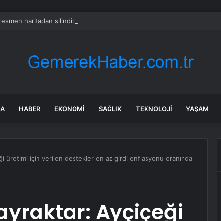
 resmen haritadan silindi: Halk tahliye edildi
FA
HABER
EKONOMI
SAĞLIK
TEKNOLOJI
YAŞAM
i üretimi için verilen destekler en az girdi enflasyonu oranında
yraktar: Ayçiçeği