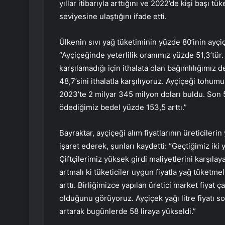
yıllar itibarıyla arttığını ve 2022’de kişi başı 
seviyesine ulaştığını ifade etti.
Ülkenin sıvı yağ tüketiminin yüzde 80’inin ayçi
“Ayçiçeğinde yeterlilik oranımız yüzde 51,3’tür.
karşılamadığı için ithalata olan bağımlılığımız 
48,7’sini ithalatla karşılıyoruz. Ayçiçeği tohum
2023’te 2 milyar 345 milyon doları buldu. Son 5
ödediğimiz bedel yüzde 153,5 arttı.”
Bayraktar, ayçiçeği alım fiyatlarının üreticiler
işaret ederek, şunları kaydetti: “Geçtiğimiz iki y
Çiftçilerimiz yüksek girdi maliyetlerini karşıla
artmalı ki tüketiciler uygun fiyatla yağ tüketmel
arttı. Birliğimizce yapılan üretici market fiyat ç
olduğunu görüyoruz. Ayçiçek yağı litre fiyatı s
artarak bugünlerde 58 liraya yükseldi.”