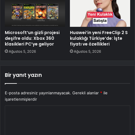
Microsoft’un gizli projesi
Huawei’in yeni FreeClip 2 S
deşifre oldu: Xbox 360
kulaklığı Türkiye’de: İşte
klasikleri PC’ye geliyor
fiyatı ve özellikleri
Ağustos 5, 2026
Ağustos 5, 2026
Bir yanıt yazın
E-posta adresiniz yayınlanmayacak.
Gerekli alanlar
*
ile
işaretlenmişlerdir
Y
o
r