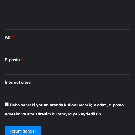
u
m
*
Ad
*
E-posta
*
İnternet sitesi
Daha sonraki yorumlarımda kullanılması için adım, e-posta
adresim ve site adresim bu tarayıcıya kaydedilsin.