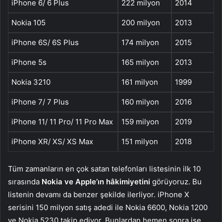
iPhone 6/ 6 Plus
222 milyon
2014
Nokia 105
200 milyon
2013
iPhone 6S/ 6S Plus
174 milyon
2015
iPhone 5s
165 milyon
2013
Nokia 3210
161 milyon
1999
iPhone 7/ 7 Plus
160 milyon
2016
iPhone 11/ 11 Pro/ 11 Pro Max
159 milyon
2019
iPhone XR/ XS/ XS Max
151 milyon
2018
Tüm zamanların en çok satan telefonları listesinin ilk 10
sırasında
Nokia ve Apple’ın hâkimiyetini
görüyoruz. Bu
listenin devamı da benzer şekilde ilerliyor. iPhone X
serisini 150 milyon satış adedi ile Nokia 6600, Nokia 1200
ve Nokia 5230 takip ediyor. Bunlardan hemen sonra ise