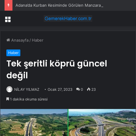
Adana’da Kurban Kesiminde Görülen Manzaralar
Menü
Anasayfa
/
Haber
Haber
Tek şeritli köprü güncel
değil
NİLAY YILMAZ
Ocak 27, 2023
0
23
1 dakika okuma süresi