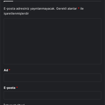
E-posta adresiniz yayınlanmayacak.
Gerekli alanlar
*
ile
işaretlenmişlerdir
Y
o
r
u
m
*
Ad
*
E-posta
*