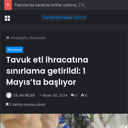
Pakistan’da karakola intihar saldırısı; 7 ölü, 15 yaralı
Menü
Anasayfa
/
Ekonomi
Ekonomi
Tavuk eti ihracatına
sınırlama getirildi: 1
Mayıs’ta başlıyor
DİLAN BİÇER
Nisan 30, 2024
0
0
2 dakika okuma süresi