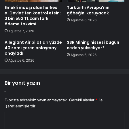
Emekli maaşı alan herkes
Türk zırhı Avrupa’nın
e-Devlet’ten kontrol etsin:
göbeğini koruyacak
3 bin 552 TL zam farkı
Ağustos 6, 2026
ödeme takvimi
Ağustos 7, 2026
Allegiant Air pilotları yüzde
SSR Mining hissesi bugün
40 zam içeren anlaşmayı
neden yükseliyor?
onayladı
Ağustos 6, 2026
Ağustos 6, 2026
Bir yanıt yazın
E-posta adresiniz yayınlanmayacak.
Gerekli alanlar
*
ile
işaretlenmişlerdir
Y
o