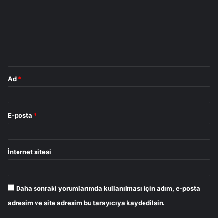
r
u
m
*
Ad
*
E-posta
*
İnternet sitesi
Daha sonraki yorumlarımda kullanılması için adım, e-posta
adresim ve site adresim bu tarayıcıya kaydedilsin.