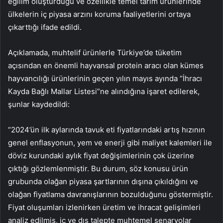
eğilim oluşturduğu ve özellikle temel tarım ürünlerinde
ülkelerin iç piyasa arzını koruma faaliyetlerini ortaya
çıkarttığı ifade edildi.
Açıklamada, muhtelif ürünlerle Türkiye’de tüketim
açısından en önemli hayvansal protein aracı olan kümes
hayvancılığı ürünlerinin geçen yılın mayıs ayında “İhracı
Kayda Bağlı Mallar Listesi”ne alındığına işaret edilerek,
şunlar kaydedildi:
“2024’ün ilk aylarında tavuk eti fiyatlarındaki artış hızının
genel enflasyonun, yem ve enerji gibi maliyet kalemleri ile
döviz kurundaki aylık fiyat değişimlerinin çok üzerine
çıktığı gözlemlenmiştir. Bu durum, söz konusu ürün
grubunda olağan piyasa şartlarının dışına çıkıldığını ve
olağan fiyatlama davranışlarının bozulduğunu göstermiştir.
Fiyat oluşumları izlenirken üretim ve ihracat gelişimleri
analiz edilmiş, iç ve dış talepte muhtemel senaryolar