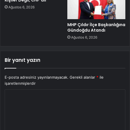
Kişiler Değil, CHP’dir”
Ağustos 6, 2026
MHP Çıldır İlçe Başkanlığına
Gündoğdu Atandı
Ağustos 6, 2026
Bir yanıt yazın
E-posta adresiniz yayınlanmayacak.
Gerekli alanlar
*
ile
işaretlenmişlerdir
Y
o
r
u
m