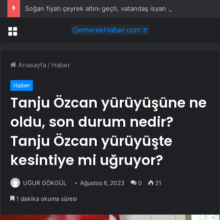
Soğan fiyatı çeyrek altını geçti, vatandaş isyan etti
Menü
Anasayfa
/
Haber
Haber
Tanju Özcan yürüyüşüne ne
oldu, son durum nedir?
Tanju Özcan yürüyüşte
kesintiye mi uğruyor?
UĞUR GÖKGÜL
Ağustos 6, 2023
0
21
1 dakika okuma süresi