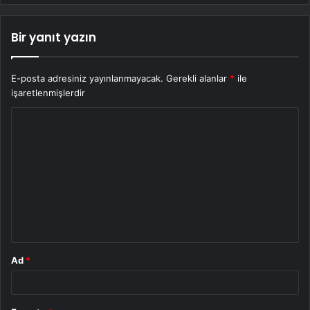
Bir yanıt yazın
E-posta adresiniz yayınlanmayacak.
Gerekli alanlar
*
ile
işaretlenmişlerdir
Y
o
r
u
m
*
Ad
*