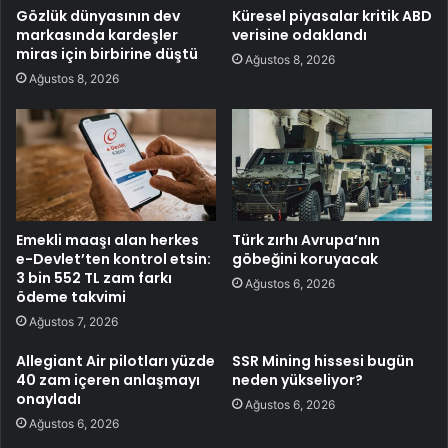
Gözlük dünyasının dev
Küresel piyasalar kritik ABD
markasında kardeşler
verisine odaklandı
miras için birbirine düştü
Ağustos 8, 2026
Ağustos 8, 2026
Emekli maaşı alan herkes
Türk zırhı Avrupa’nın
e-Devlet’ten kontrol etsin:
göbeğini koruyacak
3 bin 552 TL zam farkı
Ağustos 6, 2026
ödeme takvimi
Ağustos 7, 2026
Allegiant Air pilotları yüzde
SSR Mining hissesi bugün
40 zam içeren anlaşmayı
neden yükseliyor?
onayladı
Ağustos 6, 2026
Ağustos 6, 2026