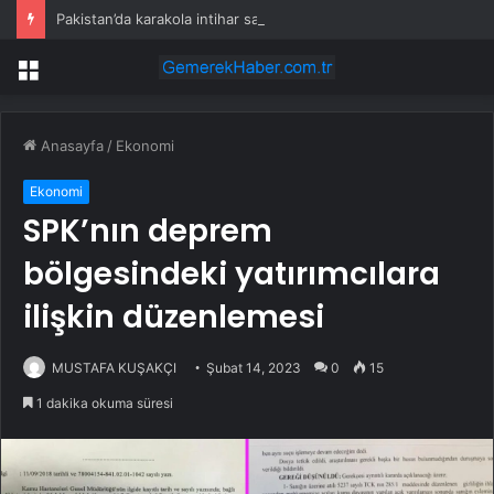
Pakistan’da karakola intihar saldırısı; 7 ölü, 15 yaralı
Menü
Anasayfa
/
Ekonomi
Ekonomi
SPK’nın deprem
bölgesindeki yatırımcılara
ilişkin düzenlemesi
MUSTAFA KUŞAKÇI
Şubat 14, 2023
0
15
1 dakika okuma süresi