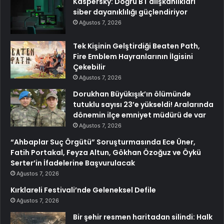
Kaspersky: Doğru BT alışkanlıkları
siber dayanıklılığı güçlendiriyor
Ağustos 7, 2026
Tek Kişinin Gelştirdiği Beaten Path,
Fire Emblem Hayranlarının İlgisini
Çekebilir
Ağustos 7, 2026
Dorukhan Büyükışık’ın ölümünde
tutuklu sayısı 23’e yükseldi! Aralarında
dönemin ilçe emniyet müdürü de var
Ağustos 7, 2026
“Ahbaplar Suç Örgütü” Soruşturmasında Ece Üner,
Fatih Portakal, Feyza Altun, Gökhan Özoğuz ve Öykü
Serter’in İfadelerine Başvurulacak
Ağustos 7, 2026
Kırklareli Festivali’nde Geleneksel Defile
Ağustos 7, 2026
Bir şehir resmen haritadan silindi: Halk