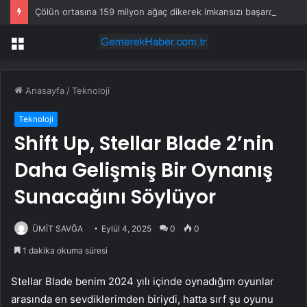
Çölün ortasına 159 milyon ağaç dikerek imkansızı başardılar
Menü
Anasayfa
/
Teknoloji
Teknoloji
Shift Up, Stellar Blade 2’nin
Daha Gelişmiş Bir Oynanış
Sunacağını Söylüyor
ÜMİT SAVĞA
Eylül 4, 2025
0
0
1 dakika okuma süresi
Stellar Blade benim 2024 yılı içinde oynadığım oyunlar
arasında en sevdiklerimden biriydi, hatta sırf şu oyunu