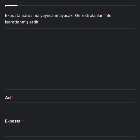
E-posta adresiniz yayınlanmayacak.
Gerekli alanlar
*
ile
işaretlenmişlerdir
Y
o
r
u
m
*
Ad
*
E-posta
*