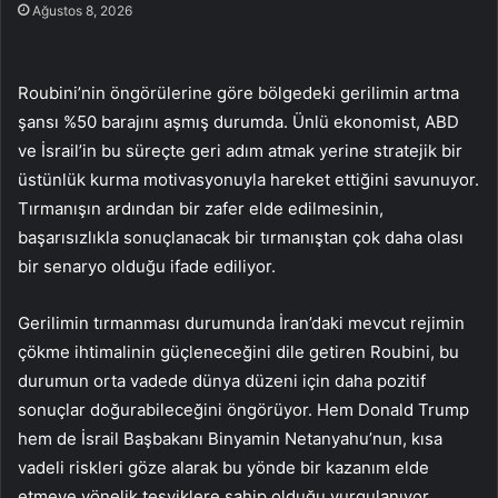
Ağustos 8, 2026
Roubini’nin öngörülerine göre bölgedeki gerilimin artma
şansı %50 barajını aşmış durumda. Ünlü ekonomist, ABD
ve İsrail’in bu süreçte geri adım atmak yerine stratejik bir
üstünlük kurma motivasyonuyla hareket ettiğini savunuyor.
Tırmanışın ardından bir zafer elde edilmesinin,
başarısızlıkla sonuçlanacak bir tırmanıştan çok daha olası
bir senaryo olduğu ifade ediliyor.
Gerilimin tırmanması durumunda İran’daki mevcut rejimin
çökme ihtimalinin güçleneceğini dile getiren Roubini, bu
durumun orta vadede dünya düzeni için daha pozitif
sonuçlar doğurabileceğini öngörüyor. Hem Donald Trump
hem de İsrail Başbakanı Binyamin Netanyahu’nun, kısa
vadeli riskleri göze alarak bu yönde bir kazanım elde
etmeye yönelik teşviklere sahip olduğu vurgulanıyor.