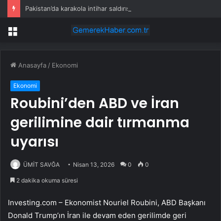
Pakistan’da karakola intihar saldırısı; 7 ölü, 15 yaralı
Menü
Anasayfa
/
Ekonomi
Ekonomi
Roubini’den ABD ve İran
gerilimine dair tırmanma
uyarısı
ÜMİT SAVĞA
Nisan 13, 2026
0
0
2 dakika okuma süresi
Investing.com – Ekonomist Nouriel Roubini, ABD Başkanı
Donald Trump’ın İran ile devam eden gerilimde geri