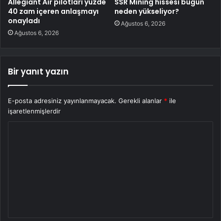
Allegiant Air pilotları yüzde
SSR Mining hissesi bugün
40 zam içeren anlaşmayı
neden yükseliyor?
onayladı
Ağustos 6, 2026
Ağustos 6, 2026
Bir yanıt yazın
E-posta adresiniz yayınlanmayacak.
Gerekli alanlar
*
ile
işaretlenmişlerdir
Y
o
r
u
m
*