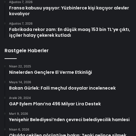
Ağustos 7, 2026
Fransa kabusu yaşıyor: Yüzbinlerce kişi kaçıyor alevler
kovalıyor
Ağustos 7, 2026
Fabrikada rekor zam: En düşük maaş 153 bin TL’ye çıktı,
işçiler halay çekerek kutladı
Rastgele Haberler
Nisan 22, 2025
Ninelerden Gençlere El Verme Etkinliği
Mayıs 14, 2026
Bakan Gürlek: Faili meçhul dosyalar incelenecek
Aralık 29, 2024
GAP Eylem Planı’na 496 Milyar Lira Destek
Mart 9, 2026
Yenişehir Belediyesi’nden çevreci belediyecilik hamlesi
Nisan 6, 2026
Okulda çekilen görüntüye bakın: Tepki gelince silmek