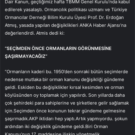
Dair Kanun, geçtiğimiz hafta TBMM Genel Kurulu’nda kabul
edilerek yasalaştı. Ormancılık politikası uzmanı ve Türkiye
Ormancılar Derneği Bilim Kurulu Üyesi Prof. Dr. Erdoğan
Atmış, yasada yapılan değişiklikleri ANKA Haber Ajansı’na
değerlendirdi. Atmis dedi ki:
“SEÇİMDEN ÖNCE ORMANLARIN GÖRÜNMESİNE
ŞAŞIRMAYACAĞIZ”
“Ormanların kaderi bu. 1950’den sonraki bütün seçimlerde
nedense mutlaka bir orman kanunu değişikliği gündeme
geldi. Eskiden bu değişiklikler kırsal kesimden ve orman
köylüsünden oy toplamak için yapılırdı. Son yıllarda daha
çok şehirdeki para sahiplerine ve şirketlere gelir sağlamak
için.Seçimden önce konunun tekrar gündeme gelmesine
şaşırmadık.AKP iktidarı hep yaptı.Artık yapmıyordu. şokun
ardından iki değişiklik gündeme geldi.Biri Orman
Kanunu’nun 17. maddesine ilişkin yönetmelik