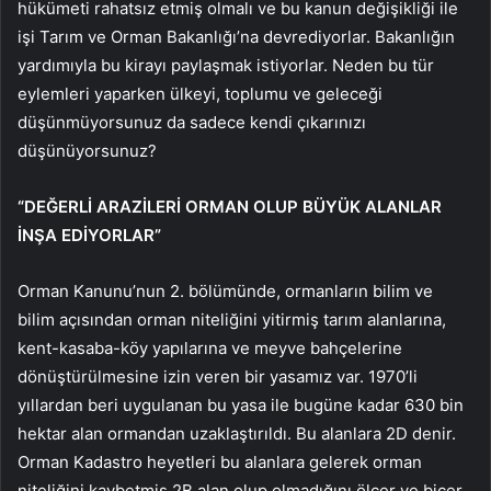
hükümeti rahatsız etmiş olmalı ve bu kanun değişikliği ile
işi Tarım ve Orman Bakanlığı’na devrediyorlar. Bakanlığın
yardımıyla bu kirayı paylaşmak istiyorlar. Neden bu tür
eylemleri yaparken ülkeyi, toplumu ve geleceği
düşünmüyorsunuz da sadece kendi çıkarınızı
düşünüyorsunuz?
“DEĞERLİ ARAZİLERİ ORMAN OLUP BÜYÜK ALANLAR
İNŞA EDİYORLAR”
Orman Kanunu’nun 2. bölümünde, ormanların bilim ve
bilim açısından orman niteliğini yitirmiş tarım alanlarına,
kent-kasaba-köy yapılarına ve meyve bahçelerine
dönüştürülmesine izin veren bir yasamız var. 1970’li
yıllardan beri uygulanan bu yasa ile bugüne kadar 630 bin
hektar alan ormandan uzaklaştırıldı. Bu alanlara 2D denir.
Orman Kadastro heyetleri bu alanlara gelerek orman
niteliğini kaybetmiş 2B alan olup olmadığını ölçer ve biçer.