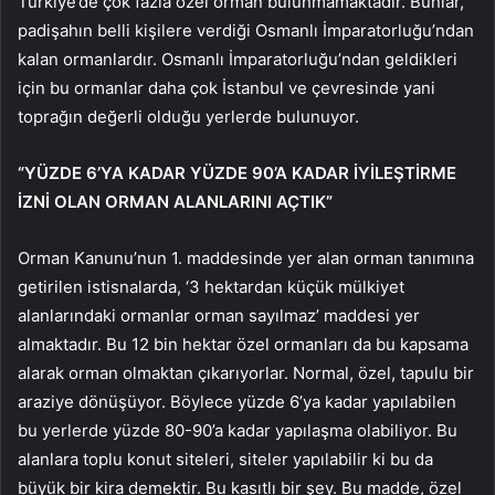
Türkiye’de çok fazla özel orman bulunmamaktadır. Bunlar,
padişahın belli kişilere verdiği Osmanlı İmparatorluğu’ndan
kalan ormanlardır. Osmanlı İmparatorluğu’ndan geldikleri
için bu ormanlar daha çok İstanbul ve çevresinde yani
toprağın değerli olduğu yerlerde bulunuyor.
“YÜZDE 6’YA KADAR YÜZDE 90’A KADAR İYİLEŞTİRME
İZNİ OLAN ORMAN ALANLARINI AÇTIK”
Orman Kanunu’nun 1. maddesinde yer alan orman tanımına
getirilen istisnalarda, ‘3 hektardan küçük mülkiyet
alanlarındaki ormanlar orman sayılmaz’ maddesi yer
almaktadır. Bu 12 bin hektar özel ormanları da bu kapsama
alarak orman olmaktan çıkarıyorlar. Normal, özel, tapulu bir
araziye dönüşüyor. Böylece yüzde 6’ya kadar yapılabilen
bu yerlerde yüzde 80-90’a kadar yapılaşma olabiliyor. Bu
alanlara toplu konut siteleri, siteler yapılabilir ki bu da
büyük bir kira demektir. Bu kasıtlı bir şey. Bu madde, özel