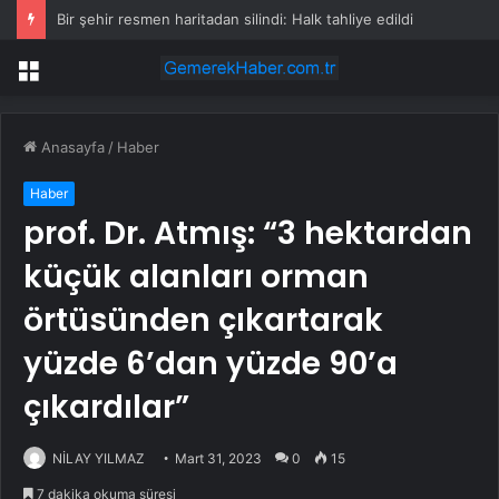
Bir şehir resmen haritadan silindi: Halk tahliye edildi
Menü
Anasayfa
/
Haber
Haber
prof. Dr. Atmış: “3 hektardan
küçük alanları orman
örtüsünden çıkartarak
yüzde 6’dan yüzde 90’a
çıkardılar”
NİLAY YILMAZ
Mart 31, 2023
0
15
7 dakika okuma süresi