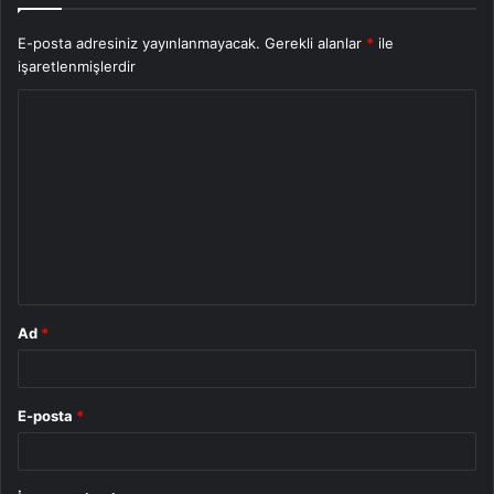
E-posta adresiniz yayınlanmayacak.
Gerekli alanlar
*
ile
işaretlenmişlerdir
Y
o
r
u
m
*
Ad
*
E-posta
*