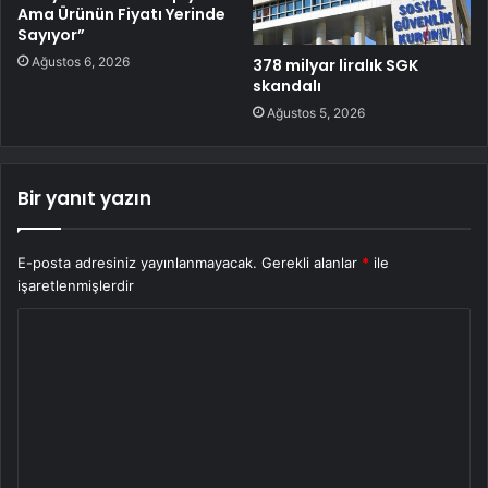
Ama Ürünün Fiyatı Yerinde
Sayıyor”
Ağustos 6, 2026
378 milyar liralık SGK
skandalı
Ağustos 5, 2026
Bir yanıt yazın
E-posta adresiniz yayınlanmayacak.
Gerekli alanlar
*
ile
işaretlenmişlerdir
Y
o
r
u
m
*