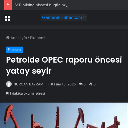
SSR Mining hissesi bugün neden yükseliyor?
Menü
Anasayfa
/
Ekonomi
Ekonomi
Petrolde OPEC raporu öncesi
yatay seyir
NURCAN BAYRAM
Kasım 13, 2025
0
0
1 dakika okuma süresi