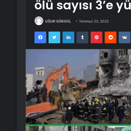
ölü sayısı 3’e y
UĞUR GÖKGÜL
Temmuz 23, 2023
Facebook
Twitter
LinkedIn
Tumblr
Pinterest
Reddit