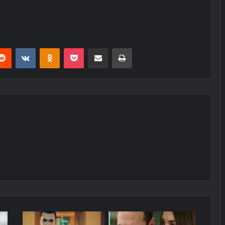
erest
Reddit
VKontakte
Odnoklassniki
Pocket
E-Posta ile paylaş
Yazdır