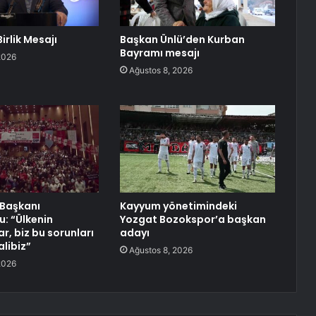
irlik Mesajı
Başkan Ünlü’den Kurban
Bayramı mesajı
2026
Ağustos 8, 2026
 Başkanı
Kayyum yönetimindeki
u: “Ülkenin
Yozgat Bozokspor’a başkan
ar, biz bu sorunları
adayı
libiz”
Ağustos 8, 2026
2026