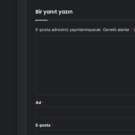
Bir yanıt yazın
E-posta adresiniz yayınlanmayacak.
Gerekli alanlar
*
i
Y
o
r
u
m
*
Ad
*
E-posta
*