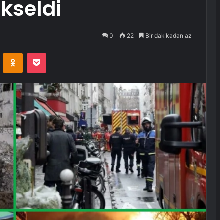
ükseldi
0
22
Bir dakikadan az
VKontakte
Odnoklassniki
Pocket