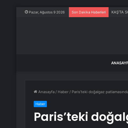
Pakistan’d
Pazar, Ağustos 9 2026
Son Dakika Haberleri
ANASAY
Anasayfa
/
Haber
/
Paris’teki doğalgaz patlamasında
Haber
Paris’teki doğ