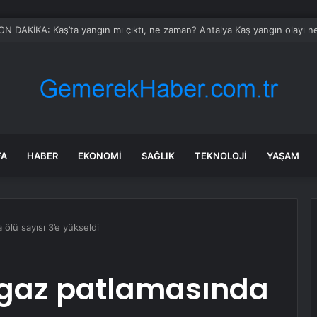
a karakola intihar saldırısı; 7 ölü, 15 yaralı
FA
HABER
EKONOMI
SAĞLIK
TEKNOLOJI
YAŞAM
 ölü sayısı 3’e yükseldi
algaz patlamasında