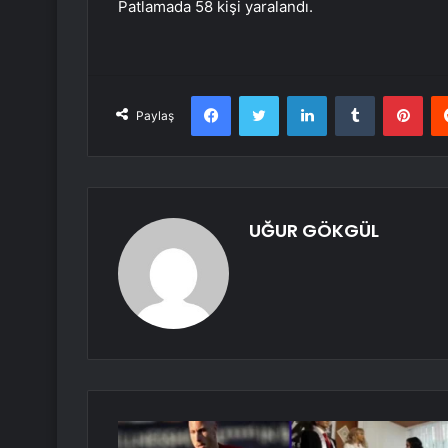
Patlamada 58 kişi yaralandı.
Facebook
Twitter
LinkedIn
Tumblr
Pint
Paylaş
UĞUR GÖKGÜL