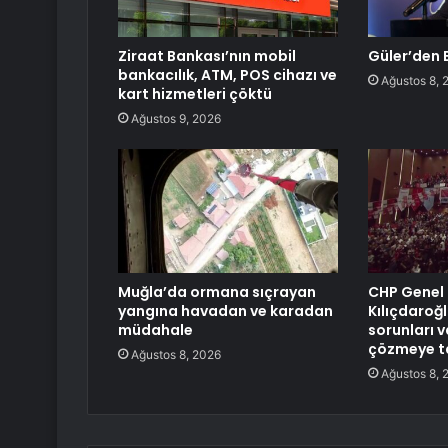
Ziraat Bankası’nın mobil
Güler’den B
bankacılık, ATM, POS cihazı ve
Ağustos 8, 
kart hizmetleri çöktü
Ağustos 9, 2026
Muğla’da ormana sıçrayan
CHP Genel
yangına havadan ve karadan
Kılıçdaroğl
müdahale
sorunları v
çözmeye ta
Ağustos 8, 2026
Ağustos 8, 