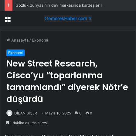
Gözlük dünyasının dev markasında kardeşler miras için birbirine düştü
Menü
Anasayfa
/
Ekonomi
Ekonomi
New Street Research,
Cisco’yu “toparlanma
tamamlandı” diyerek Nötr’e
düşürdü
DİLAN BİÇER
Mayıs 16, 2025
0
0
1 dakika okuma süresi