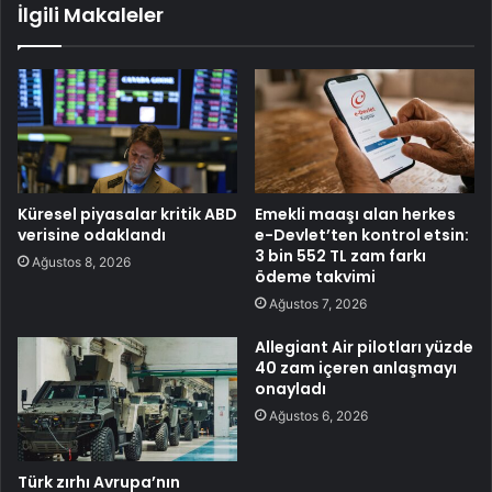
İlgili Makaleler
Küresel piyasalar kritik ABD
Emekli maaşı alan herkes
verisine odaklandı
e-Devlet’ten kontrol etsin:
3 bin 552 TL zam farkı
Ağustos 8, 2026
ödeme takvimi
Ağustos 7, 2026
Allegiant Air pilotları yüzde
40 zam içeren anlaşmayı
onayladı
Ağustos 6, 2026
Türk zırhı Avrupa’nın