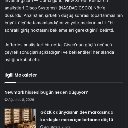
Investing.com — Cuma günü, New Street Research
analistleri Cisco Systems’ı (NASDAQ:
CSCO
) Nötr’e
düşürdü. Analistler, şirketin düşüş sonrası toparlanmasının
büyük ölçüde tamamlandığını ve yatırımcıların artık “bir
sonraki giriş noktasını beklemeleri gerektiğini” belirtti.
Jefferies analistleri bir notta, Cisco’nun güçlü üçüncü
çeyrek sonuçları açıkladığını ve beklentileri her alanda
aştığını kabul etti.
İlgili Makaleler
Newmark hissesi bugün neden düşüyor?
Ağustos 8, 2026
Gözlük dünyasının dev markasında
kardeşler miras için birbirine düştü
Ağustos 8, 2026