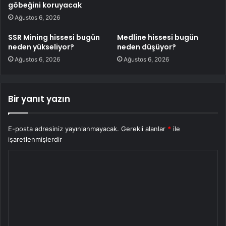
göbeğini koruyacak
Ağustos 6, 2026
SSR Mining hissesi bugün
Medline hissesi bugün
neden yükseliyor?
neden düşüyor?
Ağustos 6, 2026
Ağustos 6, 2026
Bir yanıt yazın
E-posta adresiniz yayınlanmayacak.
Gerekli alanlar
*
ile
işaretlenmişlerdir
Y
o
r
u
m