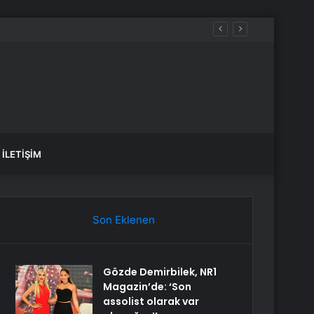
İLETIŞIM
Son Eklenen
Gözde Demirbilek, NR1
Magazin’de: ‘Son
assolist olarak var