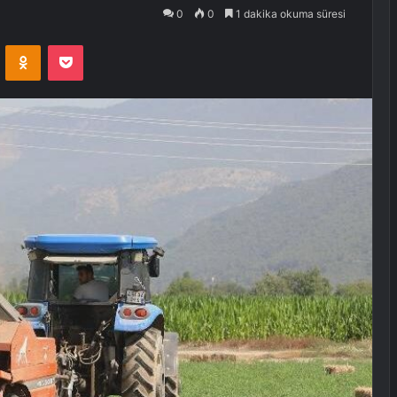
0
0
1 dakika okuma süresi
VKontakte
Odnoklassniki
Pocket