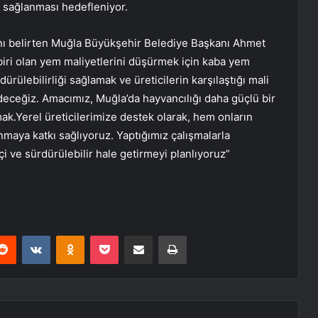
n sağlanması hedefleniyor.
nı belirten Muğla Büyükşehir Belediye Başkanı Ahmet
biri olan yem maliyetlerini düşürmek için kaba yem
rülebilirliği sağlamak ve üreticilerin karşılaştığı mali
edeceğiz. Amacımız, Muğla’da hayvancılığı daha güçlü bir
ak.Yerel üreticilerimize destek olarak, hem onların
nmaya katkı sağlıyoruz. Yaptığımız çalışmalarla
i ve sürdürülebilir hale getirmeyi planlıyoruz”
erest
Reddit
VKontakte
Odnoklassniki
Pocket
E-Posta ile paylaş
Yazdır