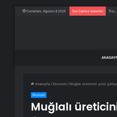
Trump
Cumartesi, Ağustos 8 2026
Son Dakika Haberleri
ANASAY
Anasayfa
/
Ekonomi
/
Muğlalı üreticinin yüzü gülüy
Ekonomi
Muğlalı üretici