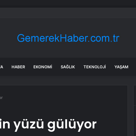
: Şi ve Putin İran’a silah satmayacaklarını söyledi
FA
HABER
EKONOMI
SAĞLIK
TEKNOLOJI
YAŞAM
or
nin yüzü gülüyor