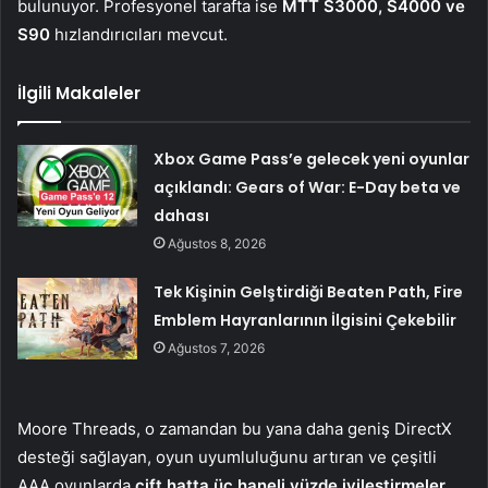
bulunuyor. Profesyonel tarafta ise
MTT S3000, S4000 ve
S90
hızlandırıcıları mevcut.
İlgili Makaleler
Xbox Game Pass’e gelecek yeni oyunlar
açıklandı: Gears of War: E-Day beta ve
dahası
Ağustos 8, 2026
Tek Kişinin Gelştirdiği Beaten Path, Fire
Emblem Hayranlarının İlgisini Çekebilir
Ağustos 7, 2026
Moore Threads, o zamandan bu yana daha geniş DirectX
desteği sağlayan, oyun uyumluluğunu artıran ve çeşitli
AAA oyunlarda
çift hatta üç haneli yüzde iyileştirmeler