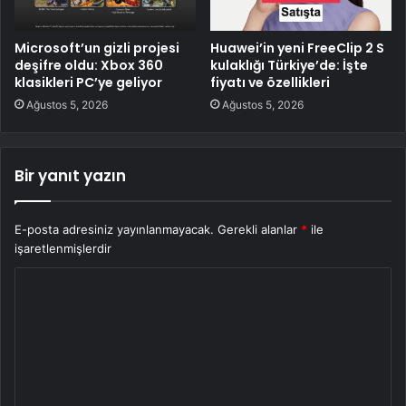
Microsoft’un gizli projesi
Huawei’in yeni FreeClip 2 S
deşifre oldu: Xbox 360
kulaklığı Türkiye’de: İşte
klasikleri PC’ye geliyor
fiyatı ve özellikleri
Ağustos 5, 2026
Ağustos 5, 2026
Bir yanıt yazın
E-posta adresiniz yayınlanmayacak.
Gerekli alanlar
*
ile
işaretlenmişlerdir
Y
o
r
u
m