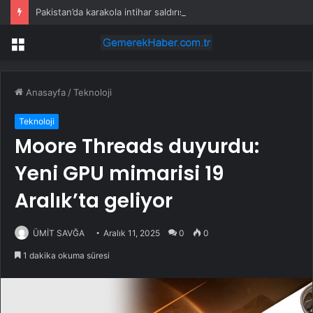
Pakistan’da karakola intihar saldırısı; 7 ölü, 15 yaralı
Menü
Anasayfa
/
Teknoloji
Teknoloji
Moore Threads duyurdu:
Yeni GPU mimarisi 19
Aralık’ta geliyor
ÜMİT SAVĞA
Aralık 11, 2025
0
0
1 dakika okuma süresi