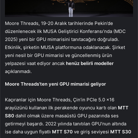
Moore Threads, 19-20 Aralık tarihlerinde Pekin’de
düzenlenecek ilk MUSA Geliştirici Konferansı’nda (MDC
2025) yeni bir GPU mimarisini tanıtacağını doğruladı.
Etkinlik, şirketin MUSA platformuna odaklanacak. Şirket
yeni nesil bir GPU mimarisi ve güncellenmiş ürün
yelpazesi vaat ediyor ancak
henüz belirli modeller
açıklanmadı.
Moore Threads’ten yeni GPU mimarisi geliyor
Kaçıranlar için Moore Threads, Çin’in PCIe 5.0 x16
arayüzünü kullanan ilk perakende oyuncu kartı olan
MTT
S80
dahil olmak üzere masaüstü GPU pazarında ses
getirmeyi başardı. 2022 yılında tanıtılan GPU’nun altında
ise daha uygun fiyatlı
MTT S70
ve giriş seviyesi
MTT S30