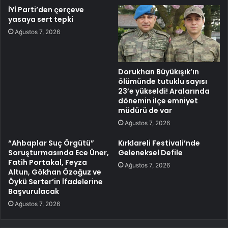
İYİ Parti’den çerçeve
yasaya sert tepki
Ağustos 7, 2026
Dorukhan Büyükışık’ın
ölümünde tutuklu sayısı
23’e yükseldi! Aralarında
dönemin ilçe emniyet
müdürü de var
Ağustos 7, 2026
“Ahbaplar Suç Örgütü”
Kırklareli Festivali’nde
Soruşturmasında Ece Üner,
Geleneksel Defile
Fatih Portakal, Feyza
Ağustos 7, 2026
Altun, Gökhan Özoğuz ve
Öykü Serter’in İfadelerine
Başvurulacak
Ağustos 7, 2026