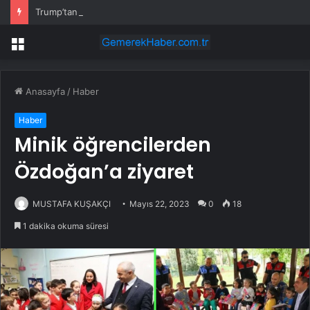
Trump’tan Cumhurbaşkanı Erdoğan’a teşekkür
Menü
Anasayfa
/
Haber
Haber
Minik öğrencilerden
Özdoğan’a ziyaret
MUSTAFA KUŞAKÇI
Mayıs 22, 2023
0
18
1 dakika okuma süresi