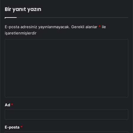
Bir yanıt yazın
E-posta adresiniz yayınlanmayacak.
Gerekli alanlar
*
ile
işaretlenmişlerdir
Y
o
r
u
m
*
Ad
*
E-posta
*