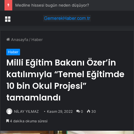
Medline hissesi bugün neden düşüyor?
Menü
Anasayfa
/
Haber
Haber
Milli Eğitim Bakanı Özer’in
katılımıyla “Temel Eğitimde
10 bin Okul Projesi”
tamamlandı
NİLAY YILMAZ
Kasım 29, 2022
0
30
4 dakika okuma süresi