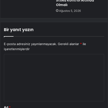
Stoku Kontrol Altında
Olmalı
Ağustos 5, 2026
Bir yanıt yazın
E-posta adresiniz yayınlanmayacak.
Gerekli alanlar
*
ile
işaretlenmişlerdir
Y
o
r
u
m
*
Ad
*