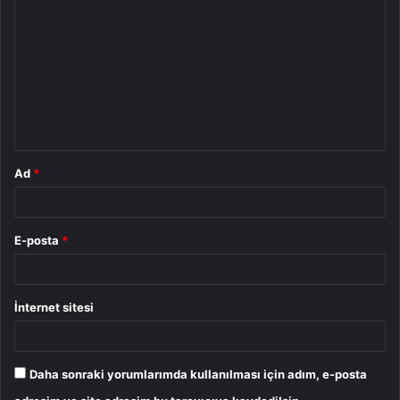
o
r
u
m
*
Ad
*
E-posta
*
İnternet sitesi
Daha sonraki yorumlarımda kullanılması için adım, e-posta