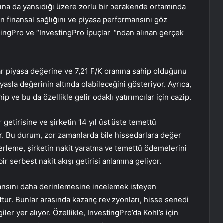
rına da yansıdığı üzere zorlu bir perakende ortamında
tin finansal sağlığını ve piyasa performansını göz
ingPro ve “InvestingPro İpuçları “ndan alınan gerçek
lar piyasa değerine ve 7,21 F/K oranına sahip olduğunu
asla değerinin altında olabileceğini gösteriyor. Ayrıca,
ip ve bu da özellikle gelir odaklı yatırımcılar için cazip.
 getirisine ve şirketin 14 yıl üst üste temettü
. Bu durum, zor zamanlarda bile hissedarlara değer
rleme, şirketin nakit yaratma ve temettü ödemelerini
r serbest nakit akışı getirisi anlamına geliyor.
mansını daha derinlemesine incelemek isteyen
tur. Bunlar arasında kazanç revizyonları, hisse senedi
lgiler yer alıyor. Özellikle, InvestingPro’da Kohl’s için