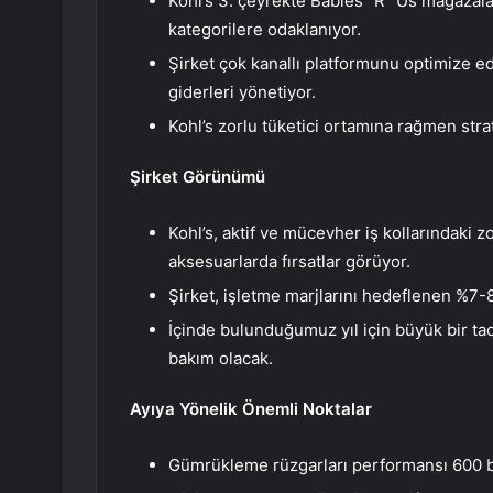
Kohl’s 3. çeyrekte Babies “R “Us mağazal
kategorilere odaklanıyor.
Şirket çok kanallı platformunu optimize ed
giderleri yönetiyor.
Kohl’s zorlu tüketici ortamına rağmen stra
Şirket Görünümü
Kohl’s, aktif ve mücevher iş kollarındaki 
aksesuarlarda fırsatlar görüyor.
Şirket, işletme marjlarını hedeflenen %7-
İçinde bulunduğumuz yıl için büyük bir ta
bakım olacak.
Ayıya Yönelik Önemli Noktalar
Gümrükleme rüzgarları performansı 600 b