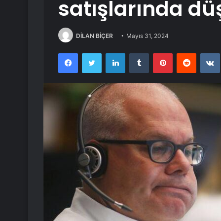
satışlarında düş
DİLAN BİÇER
Mayıs 31, 2024
Facebook
Twitter
LinkedIn
Tumblr
Pinterest
Reddit