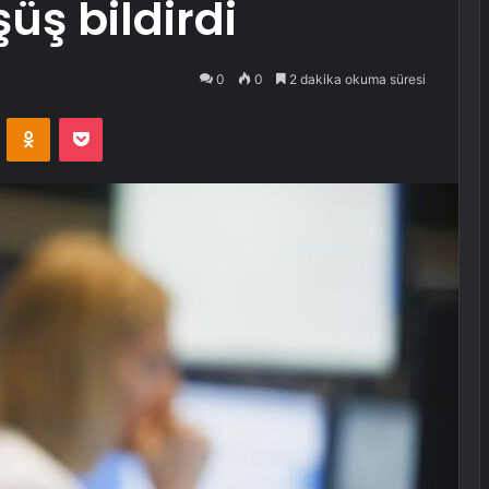
üş bildirdi
0
0
2 dakika okuma süresi
VKontakte
Odnoklassniki
Pocket