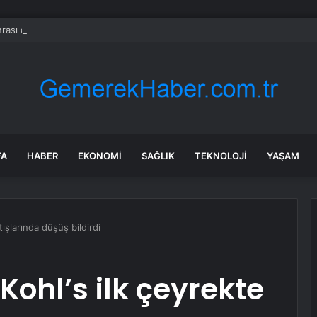
rası deniz uyarısı! Bulanık ve kötü kokulu suda yüzmeyin
FA
HABER
EKONOMI
SAĞLIK
TEKNOLOJI
YAŞAM
tışlarında düşüş bildirdi
Kohl’s ilk çeyrekte