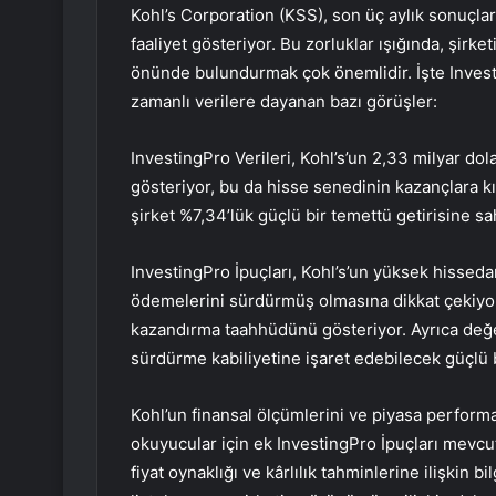
Kohl’s Corporation (KSS), son üç aylık sonuçla
faaliyet gösteriyor. Bu zorluklar ışığında, şirke
önünde bulundurmak çok önemlidir. İşte Invest
zamanlı verilere dayanan bazı görüşler:
InvestingPro Verileri, Kohl’s’un 2,33 milyar do
gösteriyor, bu da hisse senedinin kazançlara kıy
şirket %7,34’lük güçlü bir temettü getirisine sah
InvestingPro İpuçları, Kohl’s’un yüksek hissedar
ödemelerini sürdürmüş olmasına dikkat çekiyor
kazandırma taahhüdünü gösteriyor. Ayrıca değe
sürdürme kabiliyetine işaret edebilecek güçlü bi
Kohl’un finansal ölçümlerini ve piyasa perfor
okuyucular için ek InvestingPro İpuçları mevcut
fiyat oynaklığı ve kârlılık tahminlerine ilişkin bi