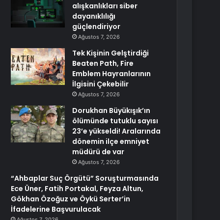
alışkanlıkları siber
dayanıklılığı
güçlendiriyor
Ağustos 7, 2026
Tek Kişinin Gelştirdiği
Beaten Path, Fire
Emblem Hayranlarının
İlgisini Çekebilir
Ağustos 7, 2026
Dorukhan Büyükışık’ın
ölümünde tutuklu sayısı
23’e yükseldi! Aralarında
dönemin ilçe emniyet
müdürü de var
Ağustos 7, 2026
“Ahbaplar Suç Örgütü” Soruşturmasında
Ece Üner, Fatih Portakal, Feyza Altun,
Gökhan Özoğuz ve Öykü Serter’in
İfadelerine Başvurulacak
Ağustos 7, 2026