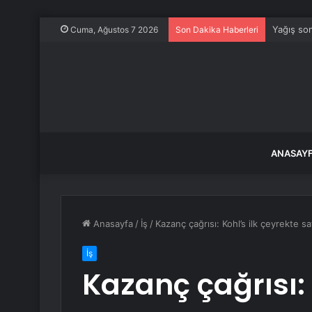
Yağış son
Cuma, Ağustos 7 2026
Son Dakika Haberleri
ANASAY
Anasayfa
/
İş
/
Kazanç çağrısı: Kohl’s ilk çeyrekte sa
İş
Kazanç çağrısı: 