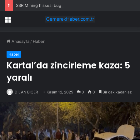
SSR Mining hissesi bugün neden yükseliyor?
Menü
Anasayfa
/
Haber
Haber
Kartal’da zincirleme kaza: 5
yaralı
DİLAN BİÇER
Kasım 12, 2025
0
0
Bir dakikadan az