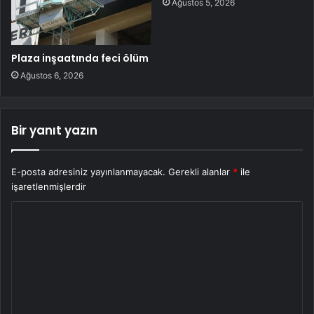
Ağustos 5, 2026
Plaza inşaatında feci ölüm
Ağustos 6, 2026
Bir yanıt yazın
E-posta adresiniz yayınlanmayacak.
Gerekli alanlar
*
ile
işaretlenmişlerdir
Y
o
r
u
m