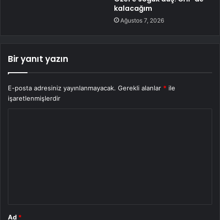
kalacağım
Ağustos 7, 2026
Bir yanıt yazın
E-posta adresiniz yayınlanmayacak.
Gerekli alanlar
*
ile
işaretlenmişlerdir
Y
o
r
u
m
*
Ad
*