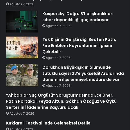
Ağustos 7, 2026
Kaspersky: Doğru BT alışkanlıkları
siber dayanıklılığı güçlendiriyor
Ağustos 7, 2026
Tek Kişinin Gelştirdiği Beaten Path,
Fire Emblem Hayranlarının İlgisini
Çekebilir
Ağustos 7, 2026
Dorukhan Büyükışık’ın ölümünde
tutuklu sayısı 23’e yükseldi! Aralarında
dönemin ilçe emniyet müdürü de var
Ağustos 7, 2026
“Ahbaplar Suç Örgütü” Soruşturmasında Ece Üner,
Fatih Portakal, Feyza Altun, Gökhan Özoğuz ve Öykü
Serter’in İfadelerine Başvurulacak
Ağustos 7, 2026
Kırklareli Festivali’nde Geleneksel Defile
Ağustos 7, 2026