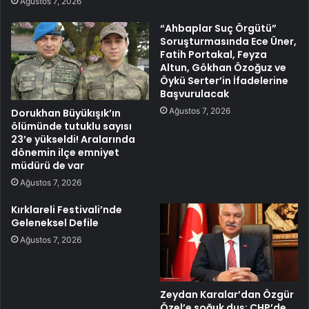
Ağustos 7, 2026
“Ahbaplar Suç Örgütü”
Soruşturmasında Ece Üner,
Fatih Portakal, Feyza
Altun, Gökhan Özoğuz ve
Öykü Serter’in İfadelerine
Başvurulacak
Ağustos 7, 2026
Dorukhan Büyükışık’ın
ölümünde tutuklu sayısı
23’e yükseldi! Aralarında
dönemin ilçe emniyet
müdürü de var
Ağustos 7, 2026
Kırklareli Festivali’nde
Geleneksel Defile
Ağustos 7, 2026
Zeydan Karalar’dan Özgür
Özel’e soğuk duş: CHP’de