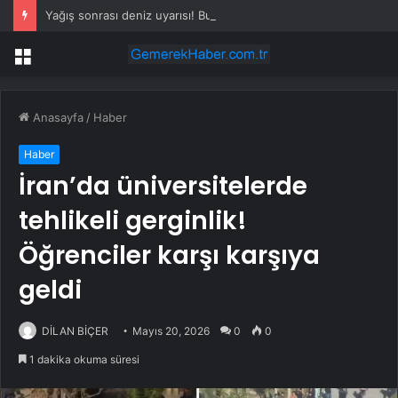
Yağış sonrası deniz uyarısı! Bulanık ve kötü kokulu suda yüzmeyin
Menü
Anasayfa
/
Haber
Haber
İran’da üniversitelerde
tehlikeli gerginlik!
Öğrenciler karşı karşıya
geldi
DİLAN BİÇER
Mayıs 20, 2026
0
0
1 dakika okuma süresi