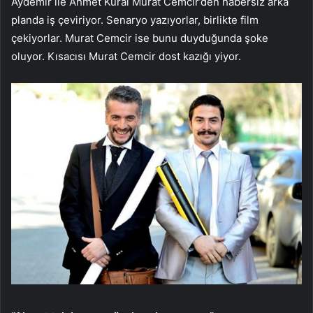
Aydemir ile Ahmet Kural Murat Cemcir’den habersiz arka
planda iş çeviriyor. Senaryo yazıyorlar, birlikte film
çekiyorlar. Murat Cemcir ise bunu duyduğunda şoke
oluyor. Kısacısı Murat Cemcir dost kazığı yiyor.