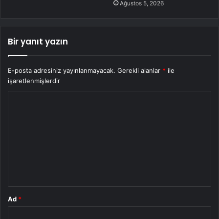
Ağustos 5, 2026
Bir yanıt yazın
E-posta adresiniz yayınlanmayacak.
Gerekli alanlar
*
ile
işaretlenmişlerdir
Y
o
r
u
m
*
Ad
*