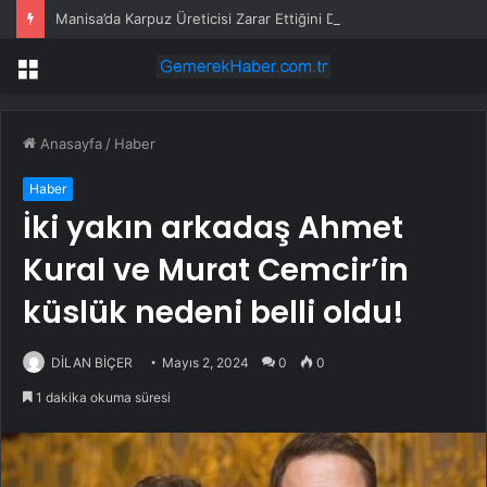
Manisa’da Karpuz Üreticisi Zarar Ettiğini Dile Getirdi: “Her Yıl Daha Fazla Maliyetle Üretim Yapıyoruz Ama Ürünün Fiyatı Yerinde Sayıyor”
Menü
Anasayfa
/
Haber
Haber
İki yakın arkadaş Ahmet
Kural ve Murat Cemcir’in
küslük nedeni belli oldu!
DİLAN BİÇER
Mayıs 2, 2024
0
0
1 dakika okuma süresi