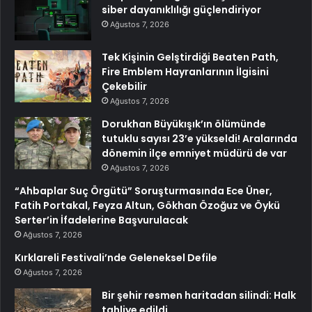
siber dayanıklılığı güçlendiriyor
Ağustos 7, 2026
Tek Kişinin Gelştirdiği Beaten Path,
Fire Emblem Hayranlarının İlgisini
Çekebilir
Ağustos 7, 2026
Dorukhan Büyükışık’ın ölümünde
tutuklu sayısı 23’e yükseldi! Aralarında
dönemin ilçe emniyet müdürü de var
Ağustos 7, 2026
“Ahbaplar Suç Örgütü” Soruşturmasında Ece Üner,
Fatih Portakal, Feyza Altun, Gökhan Özoğuz ve Öykü
Serter’in İfadelerine Başvurulacak
Ağustos 7, 2026
Kırklareli Festivali’nde Geleneksel Defile
Ağustos 7, 2026
Bir şehir resmen haritadan silindi: Halk
tahliye edildi