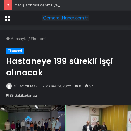
Yağış sonrası deniz uyarısı! Bulanık ve kötü kokulu suda yüzmeyin
Menü
Anasayfa
/
Ekonomi
Ekonomi
Hastaneye 199 sürekli işçi
alınacak
NİLAY YILMAZ
Kasım 29, 2022
0
34
Bir dakikadan az