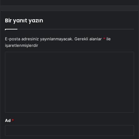
Bir yanıt yazın
E-posta adresiniz yayınlanmayacak.
Gerekli alanlar
*
ile
işaretlenmişlerdir
Y
o
r
u
m
*
Ad
*