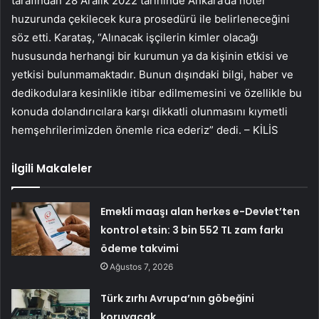
tarafından 28 Aralık 2022 tarihinde Ankara’da noter
huzurunda çekilecek kura prosedürü ile belirleneceğini
söz etti. Karataş, “Alınacak işçilerin kimler olacağı
hususunda herhangi bir kurumun ya da kişinin etkisi ve
yetkisi bulunmamaktadır. Bunun dışındaki bilgi, haber ve
dedikodulara kesinlikle itibar edilmemesini ve özellikle bu
konuda dolandırıcılara karşı dikkatli olunmasını kıymetli
hemşehrilerimizden önemle rica ederiz” dedi. – KİLİS
İlgili Makaleler
Emekli maaşı alan herkes e-Devlet’ten
kontrol etsin: 3 bin 552 TL zam farkı
ödeme takvimi
Ağustos 7, 2026
Türk zırhı Avrupa’nın göbeğini
koruyacak