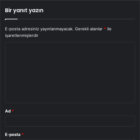
Bir yanıt yazın
E-posta adresiniz yayınlanmayacak.
Gerekli alanlar
*
ile
işaretlenmişlerdir
Y
o
r
u
m
*
Ad
*
E-posta
*