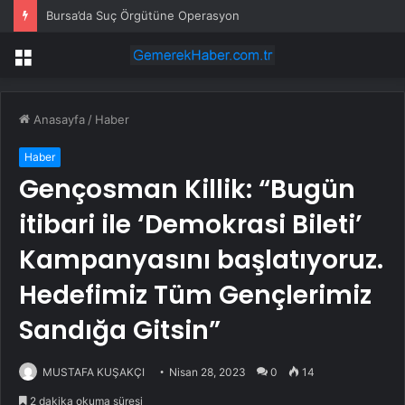
Bursa’da Suç Örgütüne Operasyon
Menü
Anasayfa
/
Haber
Haber
Gençosman Killik: “Bugün
itibari ile ‘Demokrasi Bileti’
Kampanyasını başlatıyoruz.
Hedefimiz Tüm Gençlerimiz
Sandığa Gitsin”
MUSTAFA KUŞAKÇI
Nisan 28, 2023
0
14
2 dakika okuma süresi