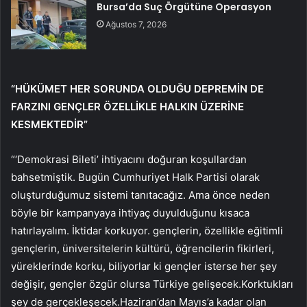
Bursa’da Suç Örgütüne Operasyon
Ağustos 7, 2026
“HÜKÜMET HER SORUNDA OLDUĞU DEPREMİN DE
FARZINI GENÇLER ÖZELLİKLE HALKIN ÜZERİNE
KESMEKTEDİR”
“‘Demokrasi Bileti’ ihtiyacını doğuran koşullardan
bahsetmiştik. Bugün Cumhuriyet Halk Partisi olarak
oluşturduğumuz sistemi tanıtacağız. Ama önce neden
böyle bir kampanyaya ihtiyaç duyulduğunu kısaca
hatırlayalım. İktidar korkuyor. gençlerin, özellikle eğitimli
gençlerin, üniversitelerin kültürü, öğrencilerin fikirleri,
yüreklerinde korku, biliyorlar ki gençler isterse her şey
değişir, gençler özgür olursa Türkiye gelişecek.Korktukları
şey de gerçekleşecek.Haziran’dan Mayıs’a kadar olan