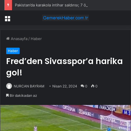
Pakistan’da karakola intihar saldırısı; 7 ölü, 15 yaralı
Menü
Anasayfa
/
Haber
Haber
Fred’den Sivasspor’a harika
gol!
NURCAN BAYRAM
Nisan 22, 2024
0
0
Bir dakikadan az