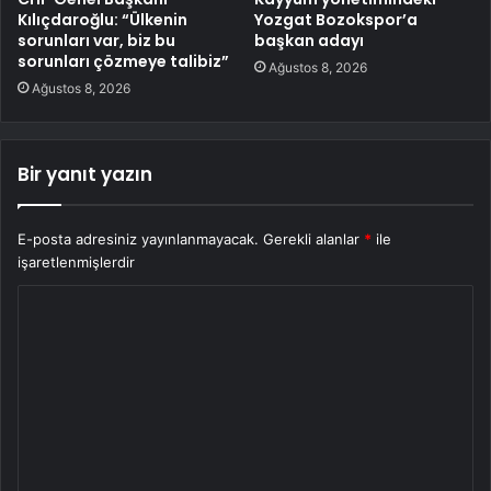
Kılıçdaroğlu: “Ülkenin
Yozgat Bozokspor’a
sorunları var, biz bu
başkan adayı
sorunları çözmeye talibiz”
Ağustos 8, 2026
Ağustos 8, 2026
Bir yanıt yazın
E-posta adresiniz yayınlanmayacak.
Gerekli alanlar
*
ile
işaretlenmişlerdir
Y
o
r
u
m
*