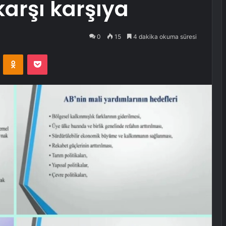
 karşı karşıya
0
15
4 dakika okuma süresi
VKontakte
Odnoklassniki
Pocket