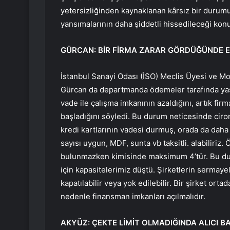
yetersizliğinden kaynaklanan kârsız bir durumu
yansımalarının daha şiddetli hissedileceği kon
GÜRCAN: BİR FİRMA ZARAR GÖRDÜĞÜNDE E
İstanbul Sanayi Odası (İSO) Meclis Üyesi ve M
Gürcan da departmanda ödemeler tarafında yaş
vade ile çalışma imkanının azaldığını, artık fi
başladığını söyledi. Bu durum neticesinde cir
kredi kartlarının vadesi durmuş, orada da daha 
sayısı uygun, MDF, sunta vb taksitli. alabiliriz.
bulunmazken kimisinde maksimum 4’tür. Bu duru
için kapasitelerimiz düştü. Şirketlerin sermayele
kapatılabilir veya yok edilebilir. Bir şirket ort
nedenle finansman imkanları açılmalıdır.
AKYÜZ: ÇEKTE LİMİT OLMADIĞINDA ALICI B