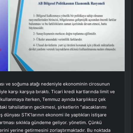
sı ve soğuma atağı nedeniyle ekonominin cirosunun
le karşı karşıya bıraktı. Ticari kredi kartlarında limit ve
k kullanmaya iterken, Temmuz ayında karşılıksız çek
ki tahsilatların gecikmesi, şirketlerin “alacaklarımı
iş dünyası STK’larının ekonomi ile yaptıkları istişare
n artması sıklıkla gündeme geliyor. yönetim. Çünkü
rini yerine getirmesini zorlaştırmaktadır. Bu noktada