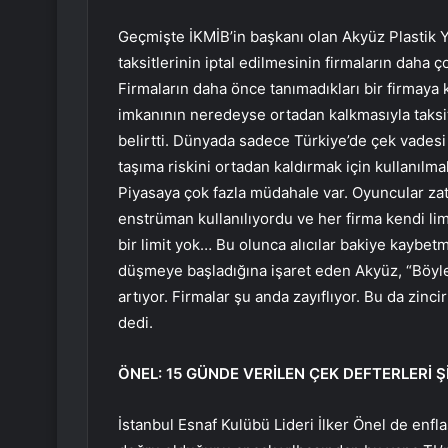
Geçmişte İKMİB’in başkanı olan Akyüz Plastik Y
taksitlerinin iptal edilmesinin firmaların dah
Firmaların daha önce tanımadıkları bir firmaya kr
imkanının neredeyse ortadan kalkmasıyla taks
belirtti. Dünyada sadece Türkiye’de çek vades
taşıma riskini ortadan kaldırmak için kullanılmal
Piyasaya çok fazla müdahale var. Oyuncular zate
enstrüman kullanılıyordu ve her firma kendi lim
bir limit yok… Bu olunca alıcılar bakiye kaybetm
düşmeye başladığına işaret eden Akyüz, “Böylec
artıyor. Firmalar şu anda zayıflıyor. Bu da zinci
dedi.
ÖNEL: 15 GÜNDE VERİLEN ÇEK DEFTERLERİ 
İstanbul Esnaf Kulübü Lideri İlker Önel de enf