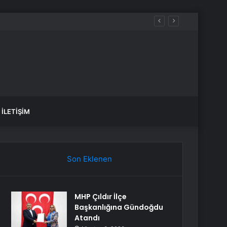
Manisa’da Karpuz Üreticisi Zarar Ettiğini Dile Getirdi: “Her Yıl Daha Fazla Maliyetle Üretim Yapıyoruz Ama Ürünün Fiyatı Yerinde Sayıyor”
İLETIŞIM
Son Eklenen
MHP Çıldır İlçe
Başkanlığına Gündoğdu
Atandı