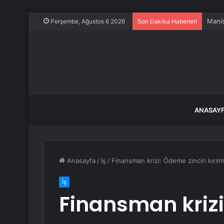
Perşembe, Ağustos 6 2026
Son Dakika Haberleri
ANASAY
Anasayfa
/
İş
/
Finansman krizi: Ödeme zinciri kırılma
İş
Finansman krizi