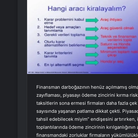
Finansman darboğazının henüz açılmamış olma
zayıflaması, piyasayı ödeme zincirini kırma riskiy
taksitlerin sona ermesi firmaları daha fazla çe
sayısında yaşanan patlama dikkat çekti. Piyasada
tahsil edebilecek miyim” endişesini artırırken, 
toplantılarında ödeme zincirinin kırılganlığını
finansmandaki zorluklar firmaların yükümlülükle