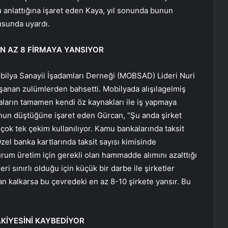
 anlattığına işaret eden Kaya, yıl sonunda bunun
usunda uyardı.
N AZ 8 FİRMAYA YANSIYOR
obilya Sanayii İşadamları Derneği (MOBSAD) Lideri Nuri
anan zulümlerden bahsetti. Mobilyada alışılagelmiş
rmaların tamamen kendi öz kaynakları ile iş yapmaya
onun düştüğüne işaret eden Gürcan, “Şu anda şirket
çok tek çekim kullanılıyor. Kamu bankalarında taksit
 Özel banka kartlarında taksit sayısı kimisinde
m üretim için gerekli olan hammadde alımını azalttığı
ri sınırlı olduğu için küçük bir darbe ile şirketler
adan kalkarsa bu çevredeki en az 8-10 şirkete yansır. Bu
AKİYESİNİ KAYBEDİYOR