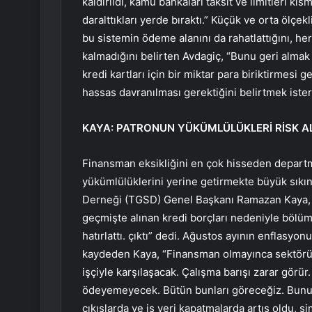
kaldırıldı, kamu bankaları taksit ve limitleri kı
daralttıkları yerde bıraktı.” Küçük ve orta ölçekli 
bu sistemin ödeme alanını da rahatlattığını, he
kalmadığını belirten Avdagiç, “Bunu geri almak i
kredi kartları için bir miktar para biriktirmesi 
hassas davranılması gerektiğini belirtmek ister
KAYA: PATRONUN YÜKÜMLÜLÜKLERİ RİSK A
Finansman eksikliğini en çok hisseden departma
yükümlülüklerini yerine getirmekte büyük sıkın
Derneği (TGSD) Genel Başkanı Ramazan Kaya, e
geçmişte alınan kredi borçları nedeniyle bölüm
hatırlattı. çıktı” dedi. Ağustos ayının enflasyo
kaydeden Kaya, “Finansman olmayınca sektörü
işçiyle karşılaşacak. Çalışma barışı zarar gör
ödeyemeyecek. Bütün bunları göreceğiz. Bunun s
çıkışlarda ve iş yeri kapatmalarda artış oldu, ş