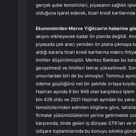
gerçek şube temsilcileri, piyasanın sağlıklı iş
olduğuna işaret ederek, ticari kredi kartlarında 
Ekonomim’den Merve Yiğitcan’ın haberine gör
akışını etkileyecek kadar ön planda değildi. An
piyasada çek aracı yeniden ön plana çıkmaya b
aldığı kararla ticari kredi kartlarına makro ihtiy
limitler düşürülmüştür. Merkez Bankası bu karar
gevşetmedi ve limitleri tekrar yükseltmedi. Son
unsurlardan biri de bu olmuştur. Temmuz ayında 
ödeme güçlüğünü net bir şekilde ortaya koydu. 
Haziran ayında 9 bin 946 olan karşılıksız işle
bin 426 oldu ve 2021 Haziran ayından bu yana 
temsilcilerinden edinilen bilgilere göre, tahsi
firmalar yükümlülüklerini yerine getirmekte zo
karşısında, önde gelen iş dünyası STK’ları ve m
istişare toplantılarında bu konuyu sıklıkla günd