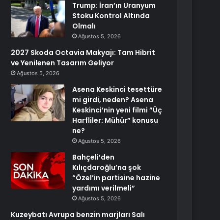
Trump: İran’ın Uranyum
Stoku Kontrol Altında
Olmalı
Ağustos 5, 2026
2027 Skoda Octavia Makyajı: Tam Hibrit
ve Yenilenen Tasarım Geliyor
Ağustos 5, 2026
Asena Keskinci tesettüre
mi girdi, neden? Asena
Keskinci’nin yeni filmi ”Üç
Harfliler: Mühür” konusu
ne?
Ağustos 5, 2026
Bahçeli’den
Kılıçdaroğlu’na şok
“Özel’in partisine hazine
yardımı verilmeli”
Ağustos 5, 2026
Kuzeybatı Avrupa benzin marjları Salı