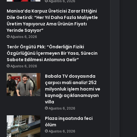
Ağustos 6, 2026
Manisa’da Karpuz Üreticisi Zarar Ettiğini
Dile Getirdi: “Her Yıl Daha Fazla Maliyetle
Üretim Yapıyoruz Ama Ürünün Fiyatı
Yerinde Sayıyor”
Ağustos 6, 2026
Terör Örgütü Pkk: “Önderliğin Fiziki
Özgürlüğünü İçermeyen Bir Yasa, Sürecin
Sabote Edilmesi Anlamına Gelir”
Ağustos 6, 2026
Babala TV dosyasında
çarpıcı mali analiz! 252
milyonluk işlem hacmi ve
kaynağı açıklanamayan
villa
Ağustos 6, 2026
Plaza inşaatında feci
ölüm
Ağustos 6, 2026