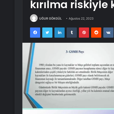
kırılma riskiyle
UĞUR GÖKGÜL
Ağustos 22, 2023
Facebook
Twitter
LinkedIn
Tumblr
Pinterest
Reddit