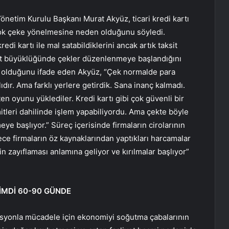
önetim Kurulu Başkanı Murat Akyüz, ticari kredi kartı
a çok çeke yönelmesine neden olduğunu söyledi.
edi kartı ile mal satabildiklerini ancak artık taksit
it büyüklüğünde çekler düzenlenmeye başlandığını
i olduğunu ifade eden Akyüz, “Çek normalde para
ıdır. Ama farklı yerlere getirdik. Sana inanç kalmadı.
n oyunu yüklediler. Kredi kartı gibi çok güvenli bir
itleri dahilinde işlem yapabiliyordu. Ama çekte böyle
eye başlıyor.” Süreç içerisinde firmaların cirolarının
e firmaların öz kaynaklarından yaptıkları harcamalar
rin zayıflaması anlamına geliyor ve kırılmalar başlıyor”
ŞİMDİ 60-90 GÜNDE
lasyonla mücadele için ekonomiyi soğutma çabalarının