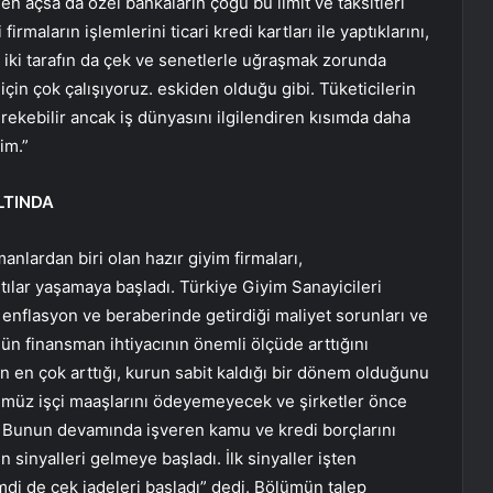
smen açsa da özel bankaların çoğu bu limit ve taksitleri
firmaların işlemlerini ticari kredi kartları ile yaptıklarını,
r iki tarafın da çek ve senetlerle uğraşmak zorunda
çin çok çalışıyoruz. eskiden olduğu gibi. Tüketicilerin
gerekebilir ancak iş dünyasını ilgilendiren kısımda daha
im.”
LTINDA
nlardan biri olan hazır giyim firmaları,
tılar yaşamaya başladı. Türkiye Giyim Sanayicileri
nflasyon ve beraberinde getirdiği maliyet sorunları ve
ün finansman ihtiyacının önemli ölçüde arttığını
nun en çok arttığı, kurun sabit kaldığı bir dönem olduğunu
müz işçi maaşlarını ödeyemeyecek ve şirketler önce
ür. Bunun devamında işveren kamu ve kredi borçlarını
inyalleri gelmeye başladı. İlk sinyaller işten
imdi de çek iadeleri başladı” dedi. Bölümün talep