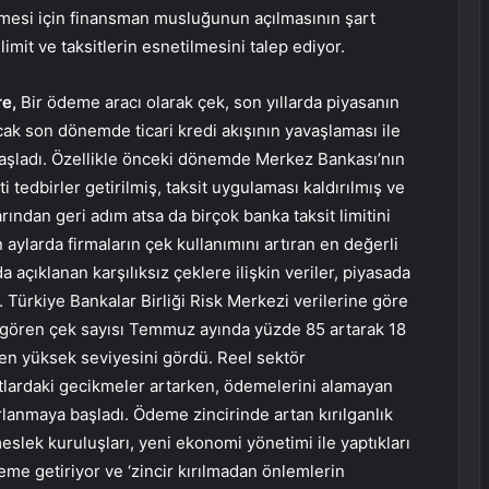
lemesi için finansman musluğunun açılmasının şart
limit ve taksitlerin esnetilmesini talep ediyor.
e,
Bir ödeme aracı olarak çek, son yıllarda piyasanın
cak son dönemde ticari kredi akışının yavaşlaması ile
aşladı. Özellikle önceki dönemde Merkez Bankası’nın
ati tedbirler getirilmiş, taksit uygulaması kaldırılmış ve
ından geri adım atsa da birçok banka taksit limitini
 aylarda firmaların çek kullanımını artıran en değerli
açıklanan karşılıksız çeklere ilişkin veriler, piyasada
Türkiye Bankalar Birliği Risk Merkezi verilerine göre
m gören çek sayısı Temmuz ayında yüzde 85 artarak 18
en yüksek seviyesini gördü. Reel sektör
latlardaki gecikmeler artarken, ödemelerini alamayan
rlanmaya başladı. Ödeme zincirinde artan kırılganlık
eslek kuruluşları, yeni ekonomi yönetimi ile yaptıkları
eme getiriyor ve ‘zincir kırılmadan önlemlerin