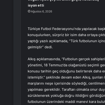
isyan etti
Ağustos 6, 2026
Türkiye Futbol Federasyonu’nda yapılacak başka
konuşulurken, sürpriz bir isim daha ortaya çıktı.
yaptığı yazılı açıklamada, “Türk futbolunun i
gelmiştir” dedi.
Alkış açıklamasında, “Futbolun gerçek sahipler
yönetimi, 18 Temmuz’da olağanüstü seçimli genel
konusu tarihin geç olduğunu belirterek daha er
istemiştir.” şeklinde devam eden Alkış, şunları k
marşlarını neşe içerisinde söylediği, centilmen
yapılması gereklidir. Taraftarı olmakla onur d
sürüklenerek yokluğa doğru itildiğini gördüğü
futbolunun üzerindeki maddi manevi kara bulutlar