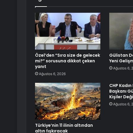
Özel’den “Sıra size de gelecek
Gülistan D
mi?” sorusuna dikkat çeken
Yeni Geliş
yanıt
Ağustos 6, 
Ağustos 6, 2026
CHP Kadın 
Başkanı Gü
Kişiler Deği
Ağustos 6, 
Türkiye’nin 11 ilinin altından
altın fışkıracak