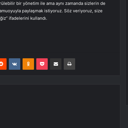
rdürülebilir bir yönetim ile ama aynı zamanda sizlerin de
muoyuyla paylaşmak istiyoruz. Söz veriyoruz, size
” ifadelerini kullandı.
erest
Reddit
VKontakte
Odnoklassniki
Pocket
E-Posta ile paylaş
Yazdır