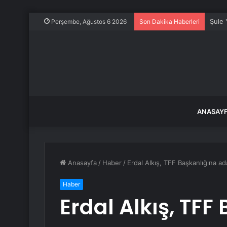
Şule 
Perşembe, Ağustos 6 2026
Son Dakika Haberleri
ANASAY
Anasayfa
/
Haber
/
Erdal Alkış, TFF Başkanlığına ada
Haber
Erdal Alkış, TFF