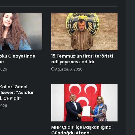
oku Cinayetinde
15 Temmuz’un firari teröristi
me
adliyeye sevk edildi
2026
Ağustos 6, 2026
Kolları Genel
lsever: “Aslolan
l, CHP’dir”
2026
MHP Çıldır İlçe Başkanlığına
Gündoğdu Atandı