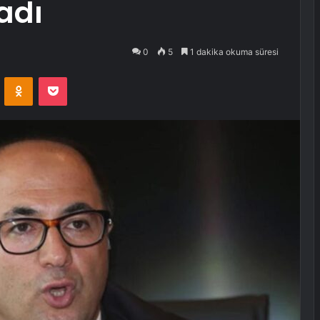
adı
0
5
1 dakika okuma süresi
VKontakte
Odnoklassniki
Pocket