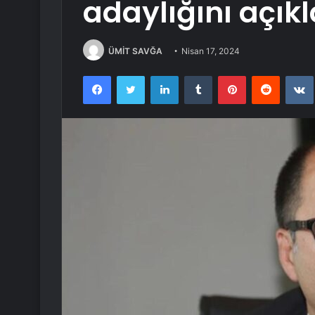
adaylığını açıkl
ÜMİT SAVĞA
Nisan 17, 2024
Facebook
Twitter
LinkedIn
Tumblr
Pinterest
Reddit