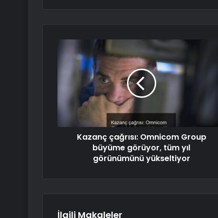
Kazanç çağrısı: Omnicom Group
büyüme görüyor, tüm yıl
görünümünü yükseltiyor
İlgili Makaleler