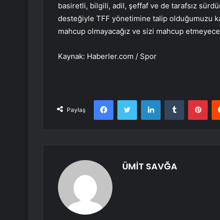
basiretli, bilgili, adil, şeffaf ve de tarafsız sü
desteğiyle TFF yönetimine talip olduğumuzu ka
mahcup olmayacağız ve sizi mahcup etmeyeceğiz
Kaynak: Haberler.com / Spor
Facebook
Twitter
LinkedIn
Tumblr
Pint
Paylaş
ÜMİT SAVĞA