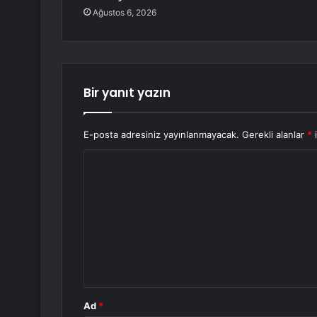
Ağustos 6, 2026
Bir yanıt yazın
E-posta adresiniz yayınlanmayacak.
Gerekli alanlar
*
i
Y
o
r
u
m
*
Ad
*