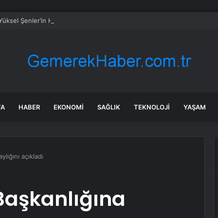
Yüksel Şenler’in Hikayesi Dizi Oluyor
FA
HABER
EKONOMI
SAĞLIK
TEKNOLOJI
YAŞAM
ylığını açıkladı
 Başkanlığına