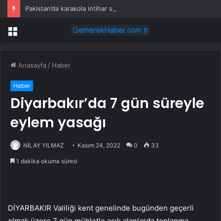
Pakistan’da karakola intihar saldırısı; 7 ölü, 15 yaralı
Menü
Anasayfa
/
Haber
Haber
Diyarbakır’da 7 gün süreyle
eylem yasağı
NİLAY YILMAZ
Kasım 24, 2022
0
33
1 dakika okuma süresi
DİYARBAKIR Valiliği kent genelinde bugünden geçerli
olmak üzere 7 gün mühletle açık alanlarda toplanma,