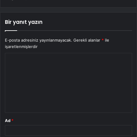
Bir yanıt yazın
E-posta adresiniz yayınlanmayacak.
Gerekli alanlar
*
ile
işaretlenmişlerdir
Y
o
r
u
m
*
Ad
*