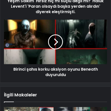
Yeşim Salkım 'Hırsız hiç mi suçlu değil mi?' Haluk
Levent'i 'Paran olsaydı başka yerden alırdın'
diyerek eleştirmişti.
Birinci şahıs korku aksiyon oyunu Beneath
duyuruldu
İlgili Makaleler