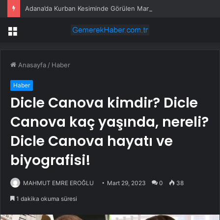
Adana’da Kurban Kesiminde Görülen Manzaralar
Menü
Anasayfa
/
Haber
Haber
Dicle Canova kimdir? Dicle
Canova kaç yaşında, nereli?
Dicle Canova hayatı ve
biyografisi!
MAHMUT EMRE EROĞLU
Mart 29, 2023
0
38
1 dakika okuma süresi