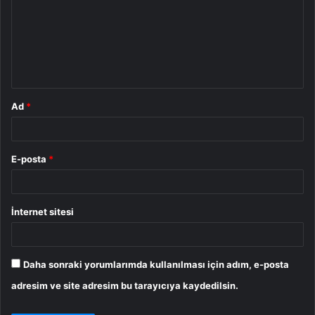
r
u
m
*
Ad
*
E-posta
*
İnternet sitesi
Daha sonraki yorumlarımda kullanılması için adım, e-posta
adresim ve site adresim bu tarayıcıya kaydedilsin.