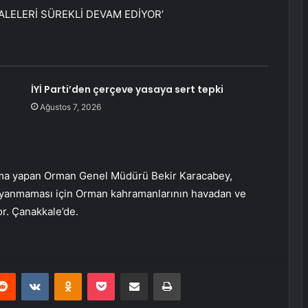
LELERİ SÜREKLİ DEVAM EDİYOR’
İYİ Parti’den çerçeve yasaya sert tepki
Ağustos 7, 2026
lama yapan Orman Genel Müdürü Bekir Karacabey,
 yanmaması için Orman kahramanlarının havadan ve
r. Çanakkale’de.
erest
Reddit
VKontakte
Odnoklassniki
Pocket
E-Posta ile paylaş
Yazdır