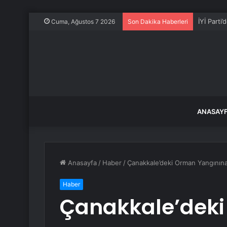
İYİ Parti
Cuma, Ağustos 7 2026
Son Dakika Haberleri
ANASAY
Anasayfa
/
Haber
/
Çanakkale’deki Orman Yangınına 
Haber
Çanakkale’deki