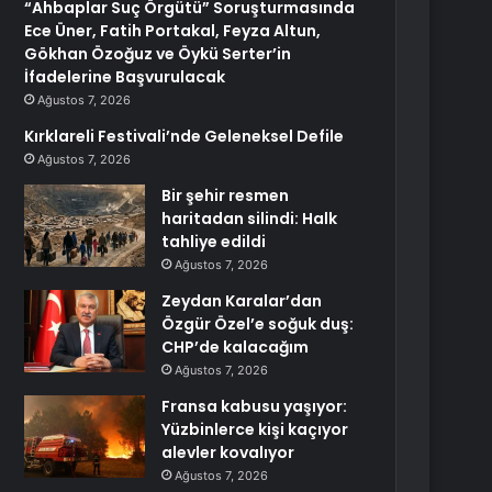
“Ahbaplar Suç Örgütü” Soruşturmasında
Ece Üner, Fatih Portakal, Feyza Altun,
Gökhan Özoğuz ve Öykü Serter’in
İfadelerine Başvurulacak
Ağustos 7, 2026
Kırklareli Festivali’nde Geleneksel Defile
Ağustos 7, 2026
Bir şehir resmen
haritadan silindi: Halk
tahliye edildi
Ağustos 7, 2026
Zeydan Karalar’dan
Özgür Özel’e soğuk duş:
CHP’de kalacağım
Ağustos 7, 2026
Fransa kabusu yaşıyor:
Yüzbinlerce kişi kaçıyor
alevler kovalıyor
Ağustos 7, 2026