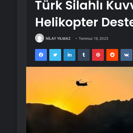
Türk Silahlı Ku
Helikopter Dest
NİLAY YILMAZ
Temmuz 19, 2023
Facebook
Twitter
LinkedIn
Tumblr
Pinterest
Reddit