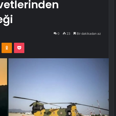
vvetlerinden
eği
0
23
Bir dakikadan az
VKontakte
Odnoklassniki
Pocket