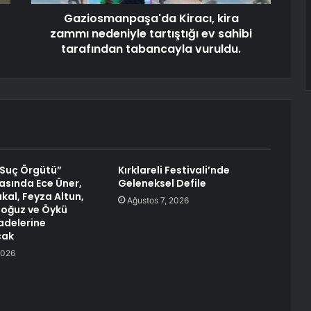
Gaziosmanpaşa'da Kiracı, kira
zammı nedeniyle tartıştığı ev sahibi
tarafından tabancayla vuruldu.
 Suç Örgütü”
Kırklareli Festivali’nde
sında Ece Üner,
Geleneksel Defile
kal, Feyza Altun,
Ağustos 7, 2026
oğuz ve Öykü
fadelerine
cak
2026