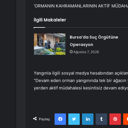
‘ORMANIN KAHRAMANLARININ AKTİF MÜDAHA
İlgili Makaleler
Bursa’da Suç Örgütüne
Operasyon
Ağustos 7, 2026
Yangınla ilgili sosyal medya hesabından açık
“Devam eden orman yangınında tek bir ağacın
yerden aktif müdahalesi kesintisiz devam ediyo
Facebook
Twitter
LinkedIn
Tumblr
Pint
Paylaş