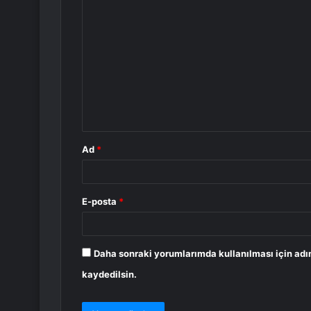
Y
o
r
u
m
*
Ad
*
E-posta
*
Daha sonraki yorumlarımda kullanılması için adı
kaydedilsin.