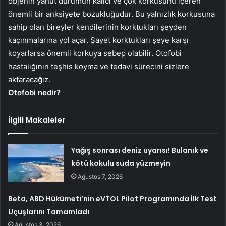
objenin yahut durumun kalıcı ve çok korkusunu içeren
önemli bir anksiyete bozukluğudur. Bu yalnızlık korkusuna
sahip olan bireyler kendilerinin korktukları şeyden
kaçınmalarına yol açar. Şayet korktukları şeye karşı
koyarlarsa önemli korkuya sebep olabilir. Otofobi
hastalığının teşhis koyma ve tedavi sürecini sizlere
aktaracağız.
Otofobi nedir?
İlgili Makaleler
Yağış sonrası deniz uyarısı! Bulanık ve
kötü kokulu suda yüzmeyin
Ağustos 7, 2026
Beta, ABD Hükümeti’nin eVTOL Pilot Programında İlk Test
Uçuşlarını Tamamladı
Ağustos 3, 2026