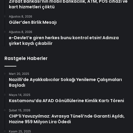
Ziraat Bankası’nın mobil bankacılık, ATM, POS cihazı ve
kart hizmetleri çöktü
Ağustos 8, 2026
Güler’den Birlik Mesajı
Ağustos 8, 2026
e-Devlet’e giren herkes bunu kontrol etsin! Adınıza
şirket kaydı çıkabilir
Rastgele Haberler
Mart 20, 2025
Nazilli’de Ayakkabıcılar Sokağı Yenileme Çalışmaları
Başladı
Mayıs 14, 2025
Kastamonu’da AFAD Gönüllülerine Kimlik Kartı Töreni
Şubat 15, 2026
CHP’li Yavuzyılmaz: Avrasya Tüneli’nde Garanti Aşıldı,
Hazine 959 Milyon Lira Ödedi
Kasım 25, 2025