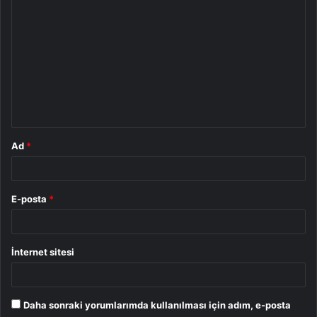
Y
o
r
u
m
*
Ad
*
E-posta
*
İnternet sitesi
Daha sonraki yorumlarımda kullanılması için adım, e-posta