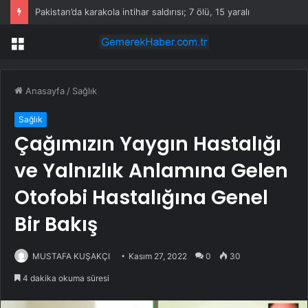
Pakistan’da karakola intihar saldırısı; 7 ölü, 15 yaralı
Menü
Anasayfa
/
Sağlık
Sağlık
Çağımızın Yaygın Hastalığı
ve Yalnızlık Anlamına Gelen
Otofobi Hastalığına Genel
Bir Bakış
MUSTAFA KUŞAKÇI
Kasım 27, 2022
0
30
4 dakika okuma süresi