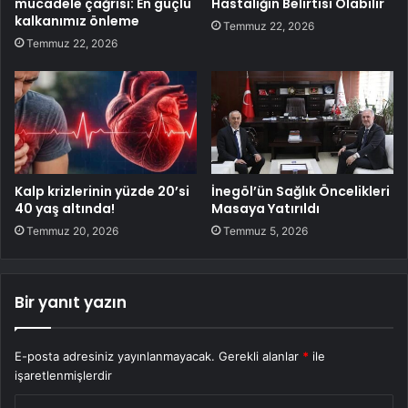
mücadele çağrısı: En güçlü
Hastalığın Belirtisi Olabilir
kalkanımız önleme
Temmuz 22, 2026
Temmuz 22, 2026
Kalp krizlerinin yüzde 20’si
İnegöl’ün Sağlık Öncelikleri
40 yaş altında!
Masaya Yatırıldı
Temmuz 20, 2026
Temmuz 5, 2026
Bir yanıt yazın
E-posta adresiniz yayınlanmayacak.
Gerekli alanlar
*
ile
işaretlenmişlerdir