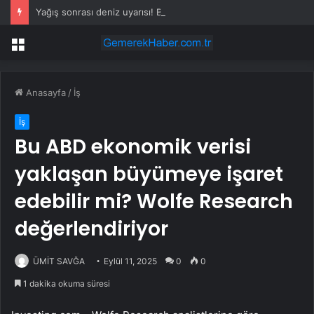
Yağış sonrası deniz uyarısı! Bulanık ve kötü kokulu suda yüzmeyin
Menü
Anasayfa
/
İş
İş
Bu ABD ekonomik verisi
yaklaşan büyümeye işaret
edebilir mi? Wolfe Research
değerlendiriyor
ÜMİT SAVĞA
Eylül 11, 2025
0
0
1 dakika okuma süresi