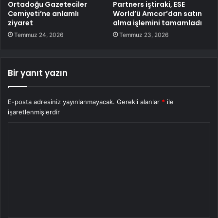
Ortadoğu Gazeteciler
Partners iştiraki, ESE
Cemiyeti’ne anlamlı
World’ü Amcor’dan satın
ziyaret
alma işlemini tamamladı
Temmuz 24, 2026
Temmuz 23, 2026
Bir yanıt yazın
E-posta adresiniz yayınlanmayacak.
Gerekli alanlar
*
ile
işaretlenmişlerdir
Y
o
r
u
m
*