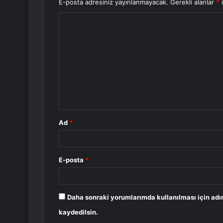
E-posta adresiniz yayınlanmayacak.
Gerekli alanlar
*
i
Y
o
r
u
m
*
Ad
*
E-posta
*
Daha sonraki yorumlarımda kullanılması için adı
kaydedilsin.