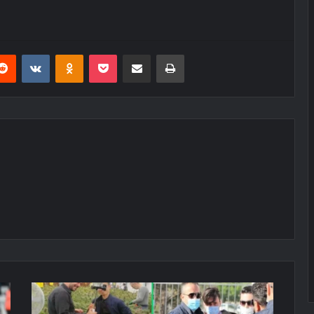
erest
Reddit
VKontakte
Odnoklassniki
Pocket
E-Posta ile paylaş
Yazdır