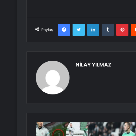
Facebook
Twitter
LinkedIn
Tumblr
Pint
Paylaş
NİLAY YILMAZ