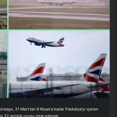
irways, 31 Mart’tan 9 Nisan’a kadar Paskalya’yı içeren
ş 32 günlük uçuşu iptal edecek.