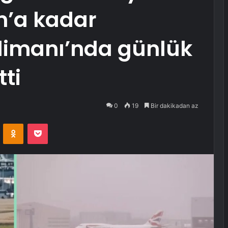
n’a kadar
limanı’nda günlük
tti
0
19
Bir dakikadan az
VKontakte
Odnoklassniki
Pocket