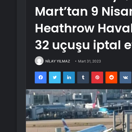
Mart’tan 9 Nisa
Heathrow Hava
32 uçuşu iptal e
NİLAY YILMAZ
Mart 31, 2023
Facebook
Twitter
LinkedIn
Tumblr
Pinterest
Reddit