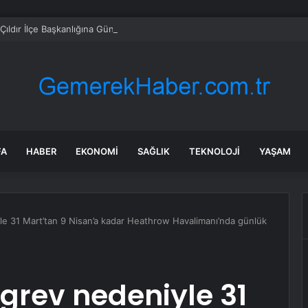
ıldır İlçe Başkanlığına Gündoğdu Atandı
FA
HABER
EKONOMI
SAĞLIK
TEKNOLOJI
YAŞAM
yle 31 Mart’tan 9 Nisan’a kadar Heathrow Havalimanı’nda günlük
 grev nedeniyle 31