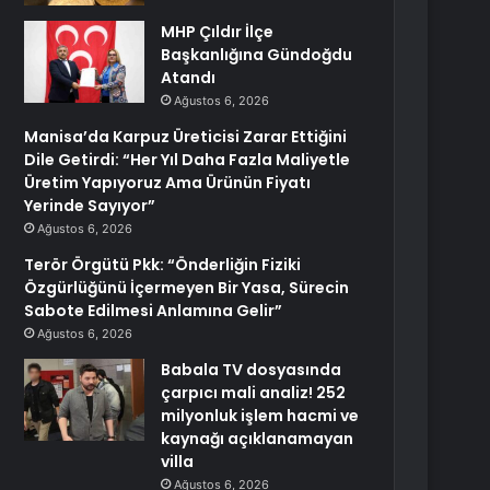
MHP Çıldır İlçe
Başkanlığına Gündoğdu
Atandı
Ağustos 6, 2026
Manisa’da Karpuz Üreticisi Zarar Ettiğini
Dile Getirdi: “Her Yıl Daha Fazla Maliyetle
Üretim Yapıyoruz Ama Ürünün Fiyatı
Yerinde Sayıyor”
Ağustos 6, 2026
Terör Örgütü Pkk: “Önderliğin Fiziki
Özgürlüğünü İçermeyen Bir Yasa, Sürecin
Sabote Edilmesi Anlamına Gelir”
Ağustos 6, 2026
Babala TV dosyasında
çarpıcı mali analiz! 252
milyonluk işlem hacmi ve
kaynağı açıklanamayan
villa
Ağustos 6, 2026