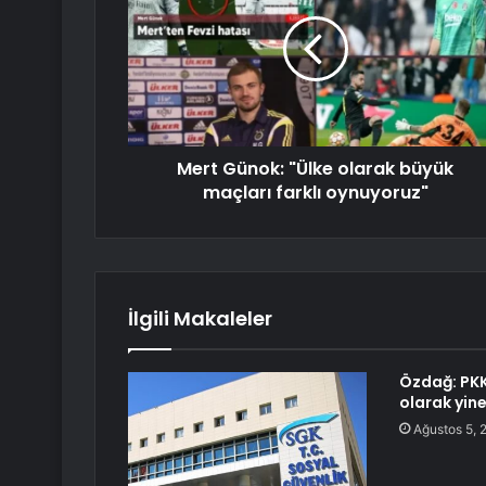
Mert Günok: "Ülke olarak büyük
maçları farklı oynuyoruz"
İlgili Makaleler
Özdağ: PKK 
olarak yine
Ağustos 5, 