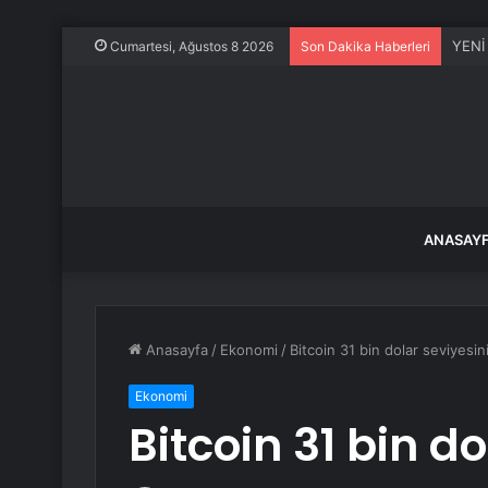
YENİ 
Cumartesi, Ağustos 8 2026
Son Dakika Haberleri
ANASAY
Anasayfa
/
Ekonomi
/
Bitcoin 31 bin dolar seviyesini
Ekonomi
Bitcoin 31 bin do