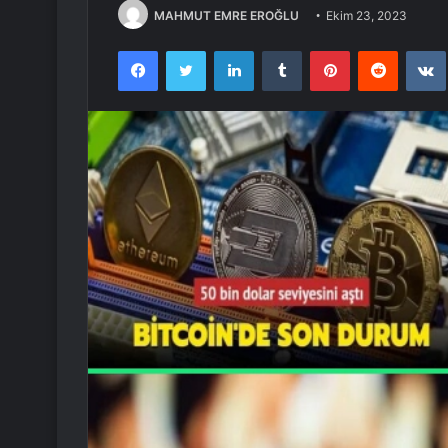
MAHMUT EMRE EROĞLU
Ekim 23, 2023
Facebook
Twitter
LinkedIn
Tumblr
Pinterest
Reddit