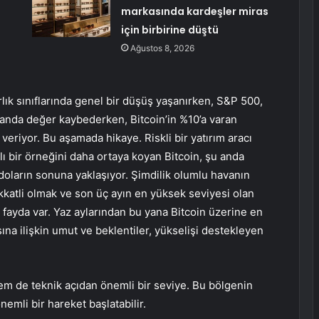
markasında kardeşler miras
için birbirine düştü
Ağustos 8, 2026
lık sınıflarında genel bir düşüş yaşanırken, S&P 500,
randa değer kaybederken, Bitcoin’in %10’a varan
ı veriyor. Bu aşamada hikaye. Riskli bir yatırım aracı
lı bir örneğini daha ortaya koyan Bitcoin, şu anda
doların sonuna yaklaşıyor. Şimdilik olumlu havanın
kkatli olmak ve son üç ayın en yüksek seviyesi olan
fayda var. Yaz aylarından bu yana Bitcoin üzerine en
na ilişkin umut ve beklentiler, yükselişi destekleyen
em de teknik açıdan önemli bir seviye. Bu bölgenin
emli bir hareket başlatabilir.