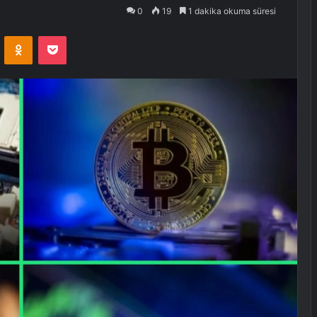
0
19
1 dakika okuma süresi
VKontakte
Odnoklassniki
Pocket