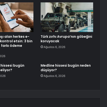
şı alan herkes e-
Türk zırhı Avrupa’nın göbeğini
kontrol etsin: 3 bin
koruyacak
 farkı ödeme
Ağustos 6, 2026
2026
 hissesi bugün
Medline hissesi bugün neden
eliyor?
düşüyor?
2026
Ağustos 6, 2026