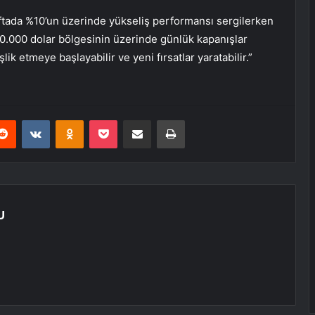
haftada %10’un üzerinde yükseliş performansı sergilerken
“30.000 dolar bölgesinin üzerinde günlük kapanışlar
lik etmeye başlayabilir ve yeni fırsatlar yaratabilir.”
erest
Reddit
VKontakte
Odnoklassniki
Pocket
E-Posta ile paylaş
Yazdır
U