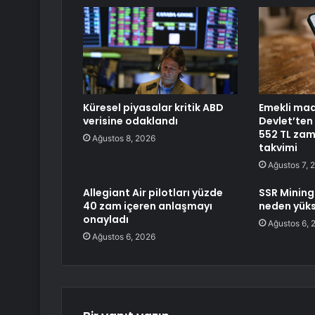
Küresel piyasalar kritik ABD
Emekli maa
verisine odaklandı
Devlet’ten 
552 TL zam
Ağustos 8, 2026
takvimi
Ağustos 7, 
Allegiant Air pilotları yüzde
SSR Mining
40 zam içeren anlaşmayı
neden yüks
onayladı
Ağustos 6, 
Ağustos 6, 2026