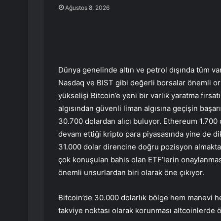
Ağustos 8, 2026
Dünya genelinde altın ve petrol dışında tüm var
Nasdaq ve BIST gibi değerli borsalar önemli o
yükselişi Bitcoin’e yeni bir varlık yaratma fırsat
algısından güvenli liman algısına geçişin başarı
30.700 dolardan alıcı buluyor. Ethereum 1.700 
devam ettiği kripto para piyasasında yine de di
31.000 dolar direncine doğru pozisyon almakta 
çok konuşulan bahis olan ETF’lerin onaylanması
önemli unsurlardan biri olarak öne çıkıyor.
Bitcoin’de 30.000 dolarlık bölge hem manevi h
takviye noktası olarak korunması altcoinlerde ön