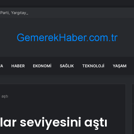
Parti, Yargıtay kayıtlarına girdi
FA
HABER
EKONOMI
SAĞLIK
TEKNOLOJI
YAŞAM
 aştı
lar seviyesini aştı