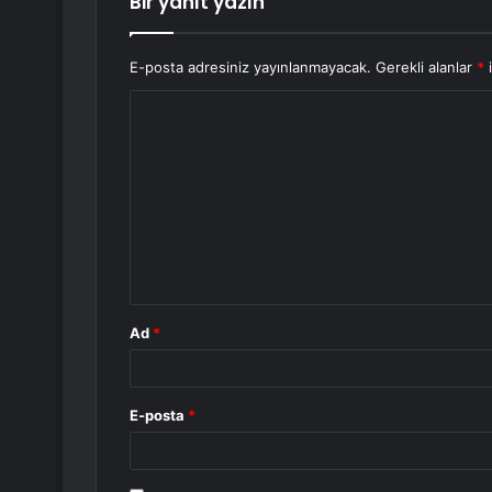
Bir yanıt yazın
E-posta adresiniz yayınlanmayacak.
Gerekli alanlar
*
i
Y
o
r
u
m
*
Ad
*
E-posta
*