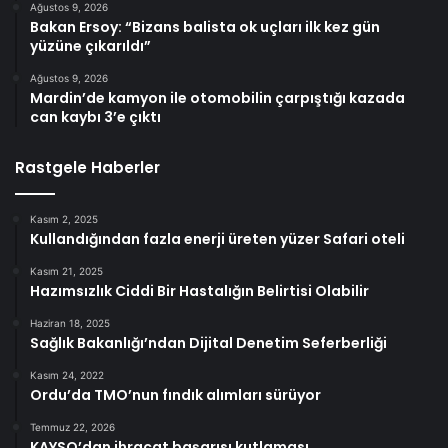
Ağustos 9, 2026
Bakan Ersoy: “Bizans balista ok uçları ilk kez gün
yüzüne çıkarıldı”
Ağustos 9, 2026
Mardin’de kamyon ile otomobilin çarpıştığı kazada
can kaybı 3’e çıktı
Rastgele Haberler
Kasım 2, 2025
Kullandığından fazla enerji üreten yüzer Safari oteli
Kasım 21, 2025
Hazımsızlık Ciddi Bir Hastalığın Belirtisi Olabilir
Haziran 18, 2025
Sağlık Bakanlığı’ndan Dijital Denetim Seferberliği
Kasım 24, 2022
Ordu’da TMO’nun fındık alımları sürüyor
Temmuz 22, 2026
KAYSO’dan ihracat başarısı kutlaması