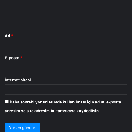
u
m
*
Ad
*
E-posta
*
İnternet sitesi
Daha sonraki yorumlarımda kullanılması için adım, e-posta
adresim ve site adresim bu tarayıcıya kaydedilsin.