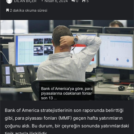
DİLAN BİÇER
Nisan 6, 2024
0
5
2 dakika okuma süresi
Bank of America stratejistlerinin son raporunda belirttiği
gibi, para piyasası fonları (MMF) geçen hafta yatırımların
çoğunu aldı. Bu durum, bir çeyreğin sonunda yatırımlardaki
tipik artışla ilişkilidir.