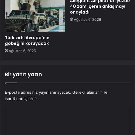
Allegiant Air pilotları yüzde
40 zam içeren anlaşmayı
onayladı
Ağustos 6, 2026
Türk zırhı Avrupa’nın
göbeğini koruyacak
Ağustos 6, 2026
Bir yanıt yazın
E-posta adresiniz yayınlanmayacak.
Gerekli alanlar
*
ile
işaretlenmişlerdir
Y
o
r