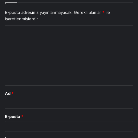
E-posta adresiniz yayınlanmayacak.
Gerekli alanlar
*
ile
işaretlenmişlerdir
Y
o
r
u
m
*
Ad
*
E-posta
*