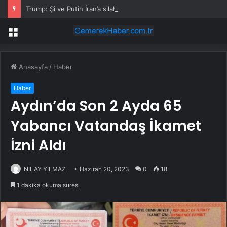
Trump: Şi ve Putin İran’a silah satmayacaklarını söyledi
Menü
Anasayfa
/
Haber
Haber
Aydın’da Son 2 Ayda 65
Yabancı Vatandaş İkamet
İzni Aldı
NİLAY YILMAZ
Haziran 20, 2023
0
18
1 dakika okuma süresi